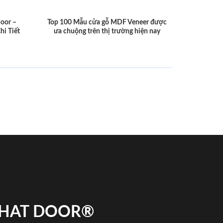
door –
Top 100 Mẫu cửa gỗ MDF Veneer được
hi Tiết
ưa chuộng trên thị trường hiện nay
 PHAT DOOR®