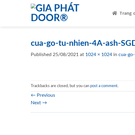
Skip
to
Trang 
content
cua-go-tu-nhien-4A-ash-SGD
Published
25/08/2021
at
1024 × 1024
in
cua-go-
Trackbacks are closed, but you can
post a comment
.
←
Previous
Next
→