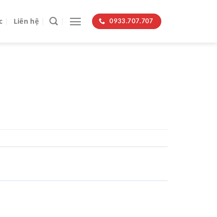
c
Liên hệ
0933.707.707