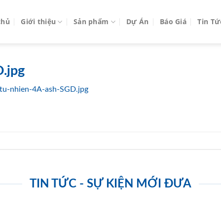
chủ
Giới thiệu
Sản phẩm
Dự Án
Báo Giá
Tin Tứ
.jpg
tu-nhien-4A-ash-SGD.jpg
TIN TỨC - SỰ KIỆN MỚI ĐƯA