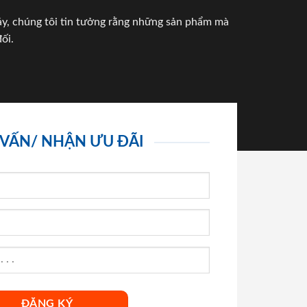
háy, chúng tôi tin tưởng rằng những sản phẩm mà
ối.
 VẤN/ NHẬN ƯU ĐÃI