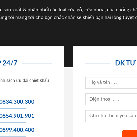
c sản xuất & phân phối các loại cửa gỗ, cửa nhựa, của chống c
úng tôi mang tới cho bạn chắc chắn sẽ khiến bạn hài lòng tuyệt đ
 24/7
ĐK TƯ
ính sách ưu đãi chiết khấu
0834.300.300
0854.901.901
0899.400.400