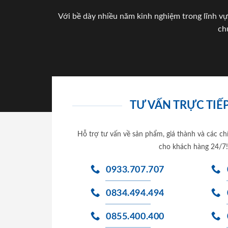
Với bề dày nhiều năm kinh nghiệm trong lĩnh vự
ch
TƯ VẤN TRỰC TIẾP
Hỗ trợ tư vấn về sản phẩm, giá thành và các ch
cho khách hàng 24/7!
0933.707.707
0834.494.494
0855.400.400