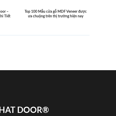
door –
Top 100 Mẫu cửa gỗ MDF Veneer được
hi Tiết
ưa chuộng trên thị trường hiện nay
 PHAT DOOR®