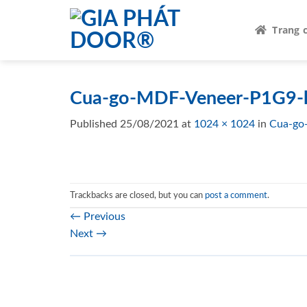
Skip
to
Trang 
content
Cua-go-MDF-Veneer-P1G9-
Published
25/08/2021
at
1024 × 1024
in
Cua-go
Trackbacks are closed, but you can
post a comment
.
←
Previous
Next
→