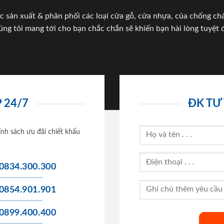
c sản xuất & phân phối các loại cửa gỗ, cửa nhựa, của chống c
úng tôi mang tới cho bạn chắc chắn sẽ khiến bạn hài lòng tuyệt đ
 24/7
ĐK TƯ
ính sách ưu đãi chiết khấu
0834.300.300
0854.901.901
0899.400.400