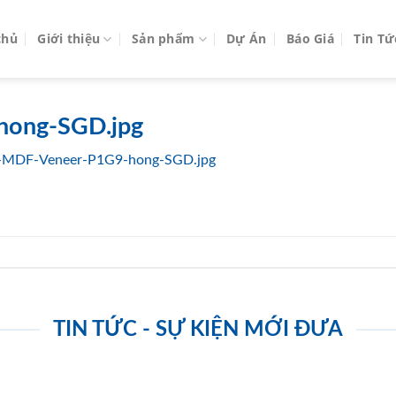
chủ
Giới thiệu
Sản phẩm
Dự Án
Báo Giá
Tin Tứ
hong-SGD.jpg
-MDF-Veneer-P1G9-hong-SGD.jpg
TIN TỨC - SỰ KIỆN MỚI ĐƯA