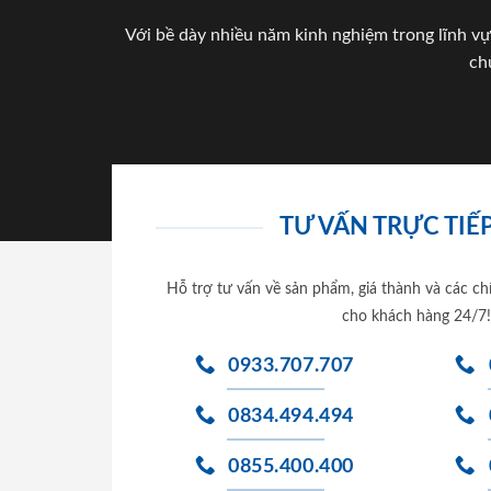
Với bề dày nhiều năm kinh nghiệm trong lĩnh vự
ch
TƯ VẤN TRỰC TIẾP
Hỗ trợ tư vấn về sản phẩm, giá thành và các ch
cho khách hàng 24/7!
0933.707.707
0834.494.494
0855.400.400