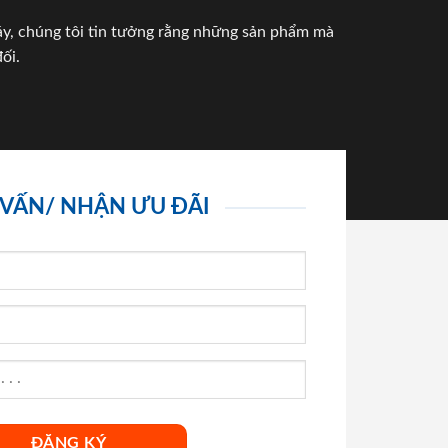
háy, chúng tôi tin tưởng rằng những sản phẩm mà
ối.
 VẤN/ NHẬN ƯU ĐÃI