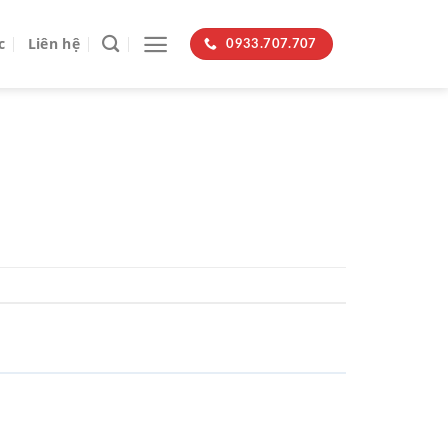
c
Liên hệ
0933.707.707