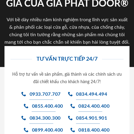
GIA CỦA GIA PHAT DOOR®
Với bề dày nhiều năm kinh nghiệm trong lĩnh vực sản xuất
& phân phối các loại cửa gỗ, cửa nhựa, của chống cháy,
chúng tôi tin tưởng rằng những sản phẩm mà chúng tôi
mang tới cho bạn chắc chắn sẽ khiến bạn hài lòng tuyệt đối.
TƯ VẤN TRỰC TIẾP 24/7
Hỗ trợ tư vấn về sản phẩm, giá thành và các chính sách ưu
đãi chiết khấu cho khách hàng 24/7!
0933.707.707
0834.494.494
0855.400.400
0824.400.400
0834.300.300
0854.901.901
0899.400.400
0818.400.400