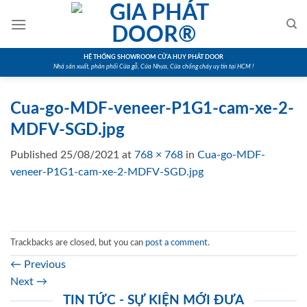
Skip
to
content
HỆ THỐNG SHOWROOM CỬA HUY PHÁT DOOR
Nhà sản xuất, phân phối Cửa gỗ, Cửa Nhựa, Cửa chống cháy uy tín tại HCM !
Cua-go-MDF-veneer-P1G1-cam-xe-2-
MDFV-SGD.jpg
Published
25/08/2021
at
768 × 768
in
Cua-go-MDF-
veneer-P1G1-cam-xe-2-MDFV-SGD.jpg
Trackbacks are closed, but you can
post a comment
.
←
Previous
Next
→
TIN TỨC - SỰ KIỆN MỚI ĐƯA