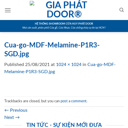
Skip
to
content
HỆ THỐNG SHOWROOM CỬA HUY PHÁT DOOR
Nhà sản xuất, phân phối Cửa gỗ, Cửa Nhựa, Cửa chống cháy uy tín tại HCM !
Cua-go-MDF-Melamine-P1R3-
SGD.jpg
Published
25/08/2021
at
1024 × 1024
in
Cua-go-MDF-
Melamine-P1R3-SGD.jpg
Trackbacks are closed, but you can
post a comment
.
←
Previous
Next
→
TIN TỨC - SỰ KIỆN MỚI ĐƯA