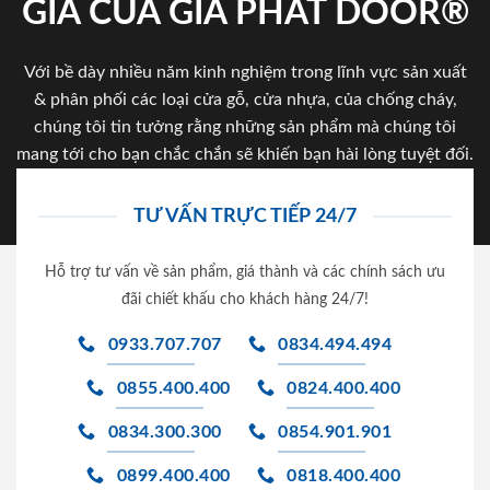
GIA CỦA GIA PHAT DOOR®
Với bề dày nhiều năm kinh nghiệm trong lĩnh vực sản xuất
& phân phối các loại cửa gỗ, cửa nhựa, của chống cháy,
chúng tôi tin tưởng rằng những sản phẩm mà chúng tôi
mang tới cho bạn chắc chắn sẽ khiến bạn hài lòng tuyệt đối.
TƯ VẤN TRỰC TIẾP 24/7
Hỗ trợ tư vấn về sản phẩm, giá thành và các chính sách ưu
đãi chiết khấu cho khách hàng 24/7!
0933.707.707
0834.494.494
0855.400.400
0824.400.400
0834.300.300
0854.901.901
0899.400.400
0818.400.400