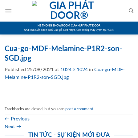
Skip
to
content
HỆ THỐNG SHOWROOM CỬA HUY PHÁT DOOR
Nhà sản xuất, phân phối Cửa gỗ, Cửa Nhựa, Cửa chống cháy uy tín tại HCM !
Cua-go-MDF-Melamine-P1R2-son-
SGD.jpg
Published
25/08/2021
at
1024 × 1024
in
Cua-go-MDF-
Melamine-P1R2-son-SGD.jpg
Trackbacks are closed, but you can
post a comment
.
←
Previous
Next
→
TIN TỨC - SỰ KIỆN MỚI ĐƯA