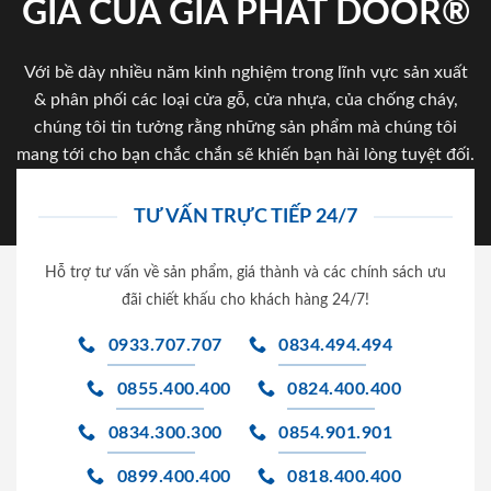
GIA CỦA GIA PHAT DOOR®
Với bề dày nhiều năm kinh nghiệm trong lĩnh vực sản xuất
& phân phối các loại cửa gỗ, cửa nhựa, của chống cháy,
chúng tôi tin tưởng rằng những sản phẩm mà chúng tôi
mang tới cho bạn chắc chắn sẽ khiến bạn hài lòng tuyệt đối.
TƯ VẤN TRỰC TIẾP 24/7
Hỗ trợ tư vấn về sản phẩm, giá thành và các chính sách ưu
đãi chiết khấu cho khách hàng 24/7!
0933.707.707
0834.494.494
0855.400.400
0824.400.400
0834.300.300
0854.901.901
0899.400.400
0818.400.400