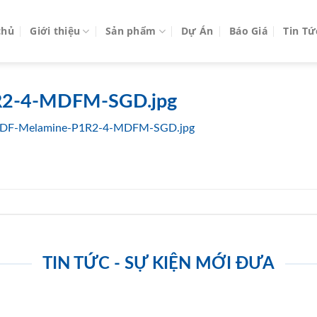
chủ
Giới thiệu
Sản phẩm
Dự Án
Báo Giá
Tin Tứ
R2-4-MDFM-SGD.jpg
DF-Melamine-P1R2-4-MDFM-SGD.jpg
TIN TỨC - SỰ KIỆN MỚI ĐƯA