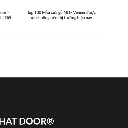
door –
Top 100 Mẫu cửa gỗ MDF Veneer được
hi Tiết
ưa chuộng trên thị trường hiện nay
 PHAT DOOR®