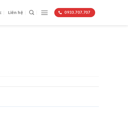
c
Liên hệ
0933.707.707