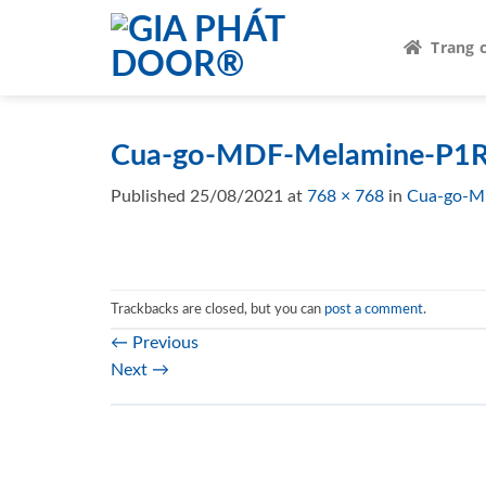
Skip
to
Trang 
content
Cua-go-MDF-Melamine-P1
Published
25/08/2021
at
768 × 768
in
Cua-go-M
Trackbacks are closed, but you can
post a comment
.
←
Previous
Next
→