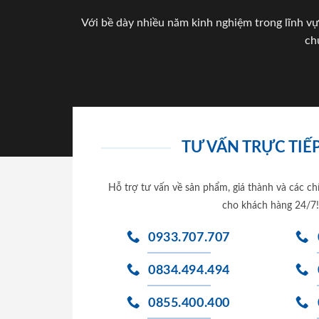
Với bề dày nhiều năm kinh nghiệm trong lĩnh vự
ch
TƯ VẤN TRỰC TIẾP
Hỗ trợ tư vấn về sản phẩm, giá thành và các ch
cho khách hàng 24/7!
0933.707.707
0834.494.494
0855.400.400