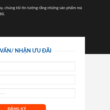
háy, chúng tôi tin tưởng rằng những sản phẩm mà
ối.
 VẤN/ NHẬN ƯU ĐÃI