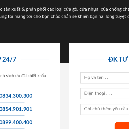
c sản xuất & phân phối các loại cửa gỗ, cửa nhựa, của chống c
úng tôi mang tới cho bạn chắc chắn sẽ khiến bạn hài lòng tuyệt đ
 24/7
ĐK TƯ
ính sách ưu đãi chiết khấu
0834.300.300
0854.901.901
0899.400.400