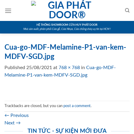
Skip
to
content
HỆ THỐNG SHOWROOM CỬA HUY PHÁT DOOR
Nhà sản xuất, phân phối Cửa gỗ, Cửa Nhựa, Cửa chống cháy uy tín tại HCM !
Cua-go-MDF-Melamine-P1-van-kem-
MDFV-SGD.jpg
Published
25/08/2021
at
768 × 768
in
Cua-go-MDF-
Melamine-P1-van-kem-MDFV-SGD.jpg
Trackbacks are closed, but you can
post a comment
.
←
Previous
Next
→
TIN TỨC - SỰ KIỆN MỚI ĐƯA