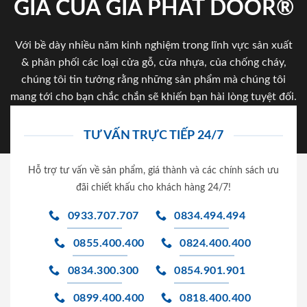
GIA CỦA GIA PHAT DOOR®
Với bề dày nhiều năm kinh nghiệm trong lĩnh vực sản xuất
& phân phối các loại cửa gỗ, cửa nhựa, của chống cháy,
chúng tôi tin tưởng rằng những sản phẩm mà chúng tôi
mang tới cho bạn chắc chắn sẽ khiến bạn hài lòng tuyệt đối.
TƯ VẤN TRỰC TIẾP 24/7
Hỗ trợ tư vấn về sản phẩm, giá thành và các chính sách ưu
đãi chiết khấu cho khách hàng 24/7!
0933.707.707
0834.494.494
0855.400.400
0824.400.400
0834.300.300
0854.901.901
0899.400.400
0818.400.400