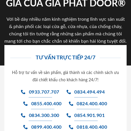
GIA CỦA GIA PHAT DOOR®
Với bề dày nhiều năm kinh nghiệm trong lĩnh vực sản xuất
& phân phối các loại cửa gỗ, cửa nhựa, của chống cháy,
chúng tôi tin tưởng rằng những sản phẩm mà chúng tôi
mang tới cho bạn chắc chắn sẽ khiến bạn hài lòng tuyệt đối.
TƯ VẤN TRỰC TIẾP 24/7
Hỗ trợ tư vấn về sản phẩm, giá thành và các chính sách ưu
đãi chiết khấu cho khách hàng 24/7!
0933.707.707
0834.494.494
0855.400.400
0824.400.400
0834.300.300
0854.901.901
0899.400.400
0818.400.400