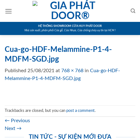
Skip
to
content
HỆ THỐNG SHOWROOM CỬA HUY PHÁT DOOR
Nhà sản xuất, phân phối Cửa gỗ, Cửa Nhựa, Cửa chống cháy uy tín tại HCM !
Cua-go-HDF-Melammine-P1-4-
MDFM-SGD.jpg
Published
25/08/2021
at
768 × 768
in
Cua-go-HDF-
Melammine-P1-4-MDFM-SGD.jpg
Trackbacks are closed, but you can
post a comment
.
←
Previous
Next
→
TIN TỨC - SỰ KIỆN MỚI ĐƯA