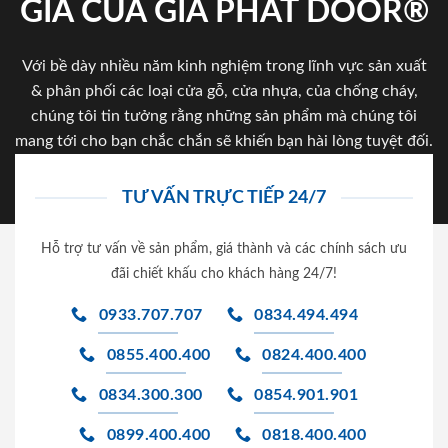
GIA CỦA GIA PHAT DOOR®
Với bề dày nhiều năm kinh nghiệm trong lĩnh vực sản xuất
& phân phối các loại cửa gỗ, cửa nhựa, của chống cháy,
chúng tôi tin tưởng rằng những sản phẩm mà chúng tôi
mang tới cho bạn chắc chắn sẽ khiến bạn hài lòng tuyệt đối.
TƯ VẤN TRỰC TIẾP 24/7
Hỗ trợ tư vấn về sản phẩm, giá thành và các chính sách ưu
đãi chiết khấu cho khách hàng 24/7!
0933.707.707
0834.494.494
0855.400.400
0824.400.400
0834.300.300
0854.901.901
0899.400.400
0818.400.400