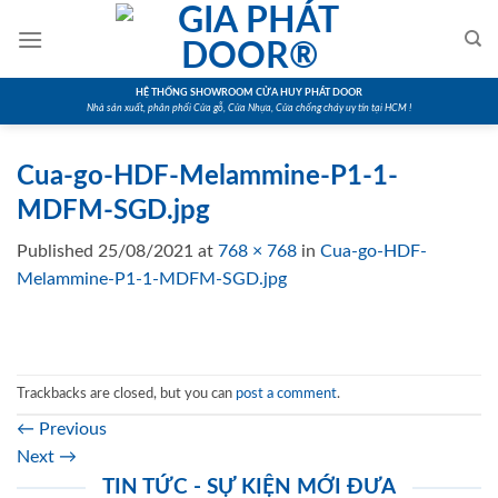
Skip
to
content
HỆ THỐNG SHOWROOM CỬA HUY PHÁT DOOR
Nhà sản xuất, phân phối Cửa gỗ, Cửa Nhựa, Cửa chống cháy uy tín tại HCM !
Cua-go-HDF-Melammine-P1-1-
MDFM-SGD.jpg
Published
25/08/2021
at
768 × 768
in
Cua-go-HDF-
Melammine-P1-1-MDFM-SGD.jpg
Trackbacks are closed, but you can
post a comment
.
←
Previous
Next
→
TIN TỨC - SỰ KIỆN MỚI ĐƯA