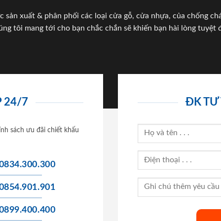
c sản xuất & phân phối các loại cửa gỗ, cửa nhựa, của chống c
úng tôi mang tới cho bạn chắc chắn sẽ khiến bạn hài lòng tuyệt đ
 24/7
ĐK TƯ
ính sách ưu đãi chiết khấu
0834.300.300
0854.901.901
0899.400.400