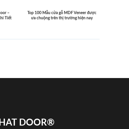
door –
Top 100 Mẫu cửa gỗ MDF Veneer được
hi Tiết
ưa chuộng trên thị trường hiện nay
 PHAT DOOR®