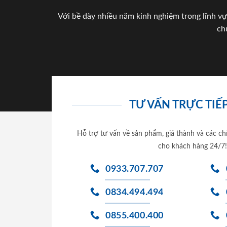
Với bề dày nhiều năm kinh nghiệm trong lĩnh vự
ch
TƯ VẤN TRỰC TIẾP
Hỗ trợ tư vấn về sản phẩm, giá thành và các ch
cho khách hàng 24/7!
0933.707.707
0834.494.494
0855.400.400