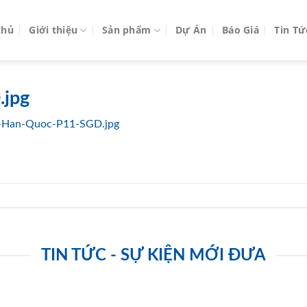
chủ
Giới thiệu
Sản phẩm
Dự Án
Báo Giá
Tin Tứ
jpg
-Han-Quoc-P11-SGD.jpg
TIN TỨC - SỰ KIỆN MỚI ĐƯA