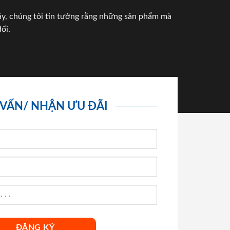
háy, chúng tôi tin tưởng rằng những sản phẩm mà
ối.
 VẤN/ NHẬN ƯU ĐÃI