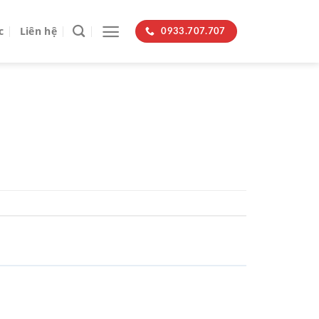
c
Liên hệ
0933.707.707