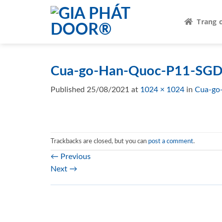
Skip
to
Trang 
content
Cua-go-Han-Quoc-P11-SGD.
Published
25/08/2021
at
1024 × 1024
in
Cua-go
Trackbacks are closed, but you can
post a comment
.
←
Previous
Next
→