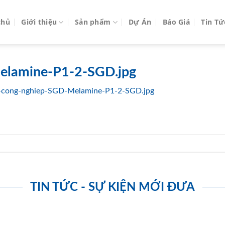
chủ
Giới thiệu
Sản phẩm
Dự Án
Báo Giá
Tin Tứ
elamine-P1-2-SGD.jpg
-cong-nghiep-SGD-Melamine-P1-2-SGD.jpg
TIN TỨC - SỰ KIỆN MỚI ĐƯA