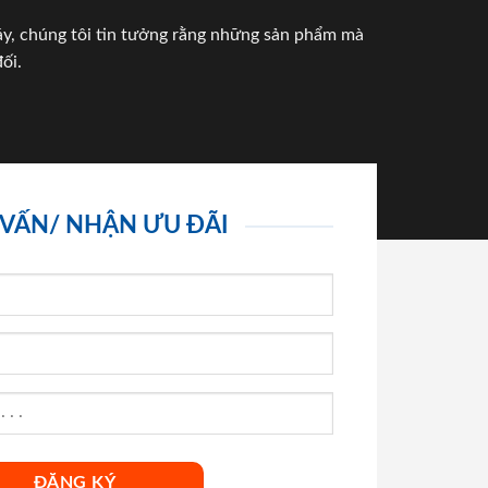
háy, chúng tôi tin tưởng rằng những sản phẩm mà
ối.
 VẤN/ NHẬN ƯU ĐÃI