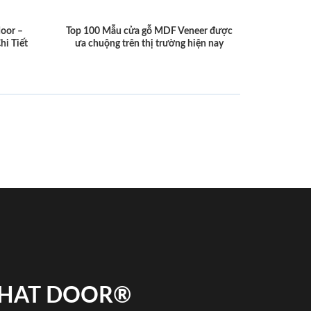
door –
Top 100 Mẫu cửa gỗ MDF Veneer được
hi Tiết
ưa chuộng trên thị trường hiện nay
 PHAT DOOR®