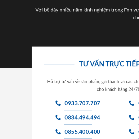
Với bề dày nhiều năm kinh nghiệm trong lĩnh vự
ch
TƯ VẤN TRỰC TIẾP
Hỗ trợ tư vấn về sản phẩm, giá thành và các ch
cho khách hàng 24/7!
0933.707.707
0834.494.494
0855.400.400