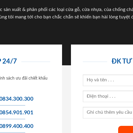
c sản xuất & phân phối các loại cửa gỗ, cửa nhựa, của chống c
úng tôi mang tới cho bạn chắc chắn sẽ khiến bạn hài lòng tuyệt đ
 24/7
ĐK TƯ
ính sách ưu đãi chiết khấu
0834.300.300
0854.901.901
0899.400.400