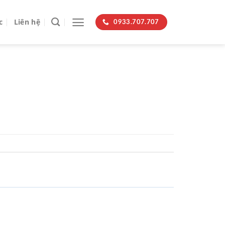
c
Liên hệ
0933.707.707