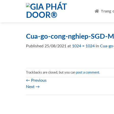
Skip
to
Trang 
content
Cua-go-cong-nghiep-SGD-M
Published
25/08/2021
at
1024 × 1024
in
Cua-go
Trackbacks are closed, but you can
post a comment
.
←
Previous
Next
→