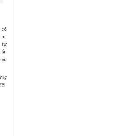
 có
am.
i tự
uẩn
iệu
ứng
ối.