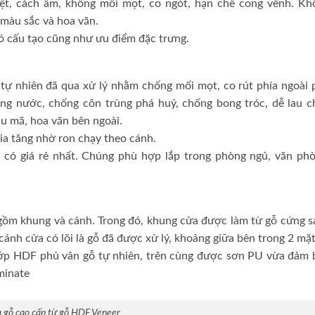
ệt, cách âm, không mối mọt, co ngót, hạn chế cong vênh. Kh
 màu sắc và hoa văn.
có cấu tạo cũng như ưu điểm đặc trưng.
tự nhiên đã qua xử lý nhằm chống mối mọt, co rút phía ngoài 
g nước, chống côn trùng phá huỷ, chống bong tróc, dễ lau ch
u mã, hoa văn bên ngoài.
ia tăng nhờ ron chạy theo cánh.
 có giá rẻ nhất. Chúng phù hợp lắp trong phòng ngủ, văn phò
gồm khung và cánh. Trong đó, khung cửa được làm từ gỗ cứng s
cánh cửa có lõi là gỗ đã được xử lý, khoảng giữa bên trong 2 mặ
lớp HDF phủ vân gỗ tự nhiên, trên cùng được sơn PU vừa đảm 
minate
 gỗ cao cấp từ gỗ HDF Veneer