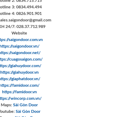
otline 2: 0834.715.715
otline 3: 0834.494.494
otline 4: 0826.901.901
sales.saigondoor@gmail.com
H 24/7: 028.37.712.989
Website
tps://saigondoor.com.vn
https://saigondoor.vn/
https://saigondoor.net/
ttps://cuagosaigon.com/
ttps://giahuydoor.com/
https://giahuydoor.vn
https://giaphatdoor.vn/
https://famidoor.com/
https://famidoor.vn
ttps://wincorp.com.vn/
Maps:
Sài Gòn Door
Youtube:
Sài Gòn Door