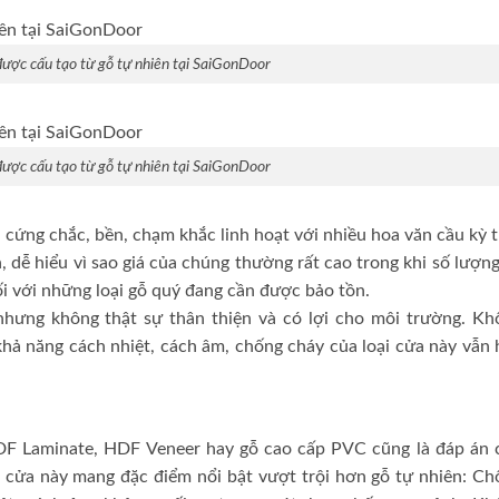
ược cấu tạo từ gỗ tự nhiên tại SaiGonDoor
ược cấu tạo từ gỗ tự nhiên tại SaiGonDoor
, cứng chắc, bền, chạm khắc linh hoạt với nhiều hoa văn cầu kỳ 
 dễ hiểu vì sao giá của chúng thường rất cao trong khi số lượn
ối với những loại gỗ quý đang cần được bảo tồn.
nhưng không thật sự thân thiện và có lợi cho môi trường. Kh
khả năng cách nhiệt, cách âm, chống cháy của loại cửa này vẫn 
MDF Laminate, HDF Veneer hay gỗ cao cấp PVC cũng là đáp án 
cửa này mang đặc điểm nổi bật vượt trội hơn gỗ tự nhiên: Ch