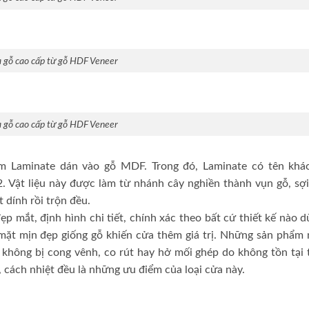
 gỗ cao cấp từ gỗ HDF Veneer
 gỗ cao cấp từ gỗ HDF Veneer
 Laminate dán vào gỗ MDF. Trong đó, Laminate có tên khác
 Vật liệu này được làm từ nhánh cây nghiền thành vụn gỗ, sợi
 dính rồi trộn đều.
 mắt, định hình chi tiết, chính xác theo bất cứ thiết kế nào d
mặt mịn đẹp giống gỗ khiến cửa thêm giá trị. Những sản phẩm 
 không bị cong vênh, co rút hay hở mối ghép do không tồn tại 
 cách nhiệt đều là những ưu điểm của loại cửa này.