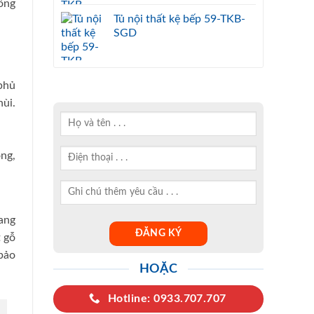
ông
Tủ nội thất kệ bếp 59-TKB-
SGD
phủ
ùi.
ng,
ang
t gỗ
bảo
HOẶC
Hotline: 0933.707.707