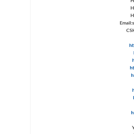
H
H
H
Email:
CSK
ht
h
h
h