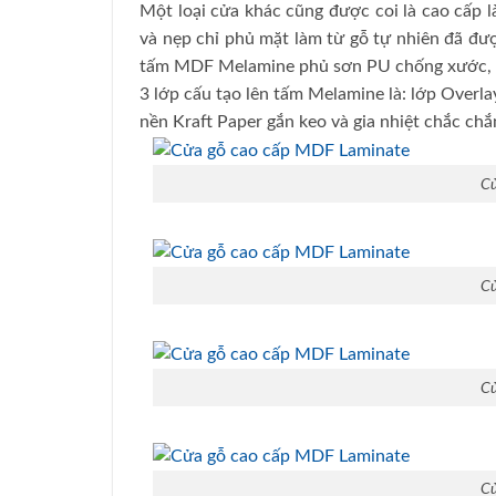
Một loại cửa khác cũng được coi là cao cấp l
và nẹp chỉ phủ mặt làm từ gỗ tự nhiên đã đư
tấm MDF Melamine phủ sơn PU chống xước, 
3 lớp cấu tạo lên tấm Melamine là: lớp Overla
nền Kraft Paper gắn keo và gia nhiệt chắc chắ
Cử
Cử
Cử
Cử