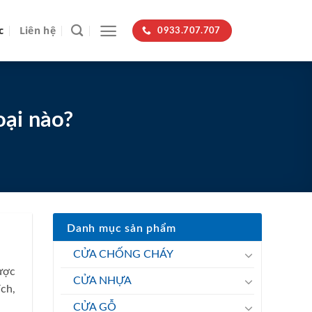
c
Liên hệ
0933.707.707
ại nào?
Danh mục sản phẩm
CỬA CHỐNG CHÁY
ược
CỬA NHỰA
ch,
CỬA GỖ