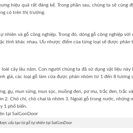
hưng hiệu quả rất đáng kể. Trong phần sau, chúng ta sẽ cùng đ
ng có trên thị trường.
ự nhiên và gỗ công nghiệp. Trong đó, dòng gỗ công nghiệp với 
đặc tính khác nhau. Ưu nhược điểm của từng loại sẽ được phân t
 loài cây lâu năm. Con người chúng ta đã sử dụng vật liệu này
nh giá, các loại gỗ làm cửa được phân nhóm từ 1 đến 8 tương 
ơng, gụ, mun sừng, mun sọc, muồng đen, pơ mu, trắc đen, trắc v
óm 2. Chò chỉ, chò chai là nhóm 3. Ngoài gỗ trong nước, những 
y 1 phổ biến.
ược cấu tạo từ gỗ tự nhiên tại SaiGonDoor