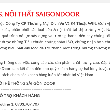
 & NỘI THẤT SAIGONDOOR
uộc
Công Ty CP Thương Mại Dịch Vụ Và Kỹ Thuật WIN.
Đơn vị
uất, phân phối các loại cửa & nội thất tại thị trường Việt N
a quá trình nỗ lực xây dựng và trưởng thành, đến nay chúng tô
đạt được những Tiêu chuẩn chứng nhận
ISO
, chứng nhận hợp ch
ương hiệu
SaiGonDoor
đã trở thành một trong những thương h
g thông qua việc cung cấp các sản phẩm chất lượng cao, đáp 
nDoor
cam kết đem đến cho quý khách hàng sự hài lòng tuyệt đ
h sách chăm sóc khách hàng luôn tốt nhất tại Việt Nam.
VỚI HỆ THỐNG SÀI GÒN DOOR
=================================
Ỗ TRỢ KHÁCH HÀNG
otline 1: 0933.707.707