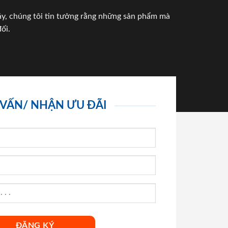
háy, chúng tôi tin tưởng rằng những sản phẩm mà
ối.
 VẤN/ NHẬN ƯU ĐÃI