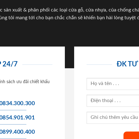
c sản xuất & phân phối các loại cửa gỗ, cửa nhựa, của chống c
úng tôi mang tới cho bạn chắc chắn sẽ khiến bạn hài lòng tuyệt đ
 24/7
ĐK TƯ
ính sách ưu đãi chiết khấu
0834.300.300
0854.901.901
0899.400.400