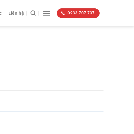
c
Liên hệ
0933.707.707