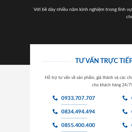
Với bề dày nhiều năm kinh nghiệm trong lĩnh vự
ch
TƯ VẤN TRỰC TIẾP
Hỗ trợ tư vấn về sản phẩm, giá thành và các ch
cho khách hàng 24/7!
0933.707.707
0834.494.494
0855.400.400