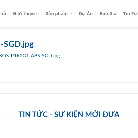
chủ
Giới thiệu
Sản phẩm
Dự Án
Báo Giá
Tin Tứ
-SGD.jpg
KOS-P1R2G1-ABS-SGD.jpg
TIN TỨC - SỰ KIỆN MỚI ĐƯA