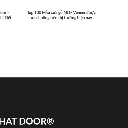
door –
Top 100 Mẫu cửa gỗ MDF Veneer được
hi Tiết
ưa chuộng trên thị trường hiện nay
 PHAT DOOR®