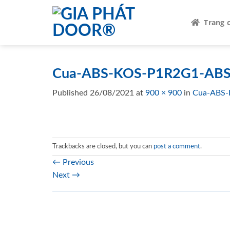
Skip
to
Trang 
content
Cua-ABS-KOS-P1R2G1-ABS
Published
26/08/2021
at
900 × 900
in
Cua-ABS-
Trackbacks are closed, but you can
post a comment
.
←
Previous
Next
→