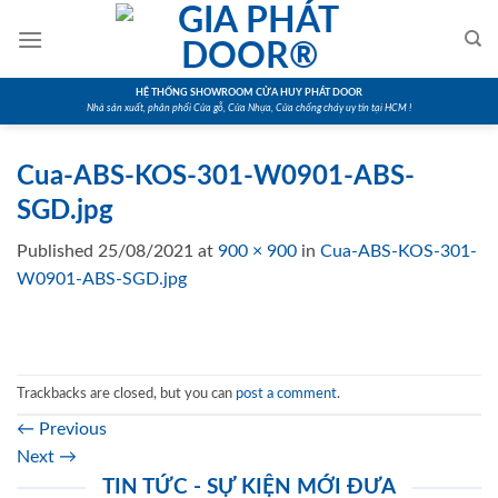
Skip
to
content
HỆ THỐNG SHOWROOM CỬA HUY PHÁT DOOR
Nhà sản xuất, phân phối Cửa gỗ, Cửa Nhựa, Cửa chống cháy uy tín tại HCM !
Cua-ABS-KOS-301-W0901-ABS-
SGD.jpg
Published
25/08/2021
at
900 × 900
in
Cua-ABS-KOS-301-
W0901-ABS-SGD.jpg
Trackbacks are closed, but you can
post a comment
.
←
Previous
Next
→
TIN TỨC - SỰ KIỆN MỚI ĐƯA