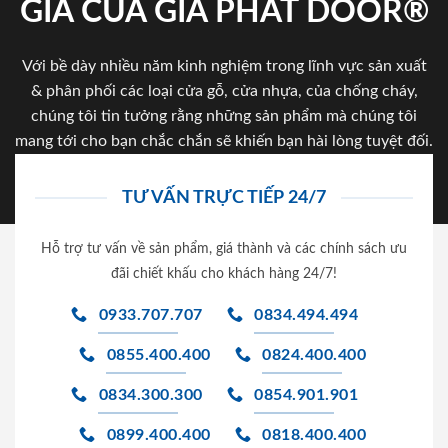
GIA CỦA GIA PHAT DOOR®
Với bề dày nhiều năm kinh nghiệm trong lĩnh vực sản xuất
& phân phối các loại cửa gỗ, cửa nhựa, của chống cháy,
chúng tôi tin tưởng rằng những sản phẩm mà chúng tôi
mang tới cho bạn chắc chắn sẽ khiến bạn hài lòng tuyệt đối.
TƯ VẤN TRỰC TIẾP 24/7
Hỗ trợ tư vấn về sản phẩm, giá thành và các chính sách ưu
đãi chiết khấu cho khách hàng 24/7!
0933.707.707
0834.494.494
0855.400.400
0824.400.400
0834.300.300
0854.901.901
0899.400.400
0818.400.400