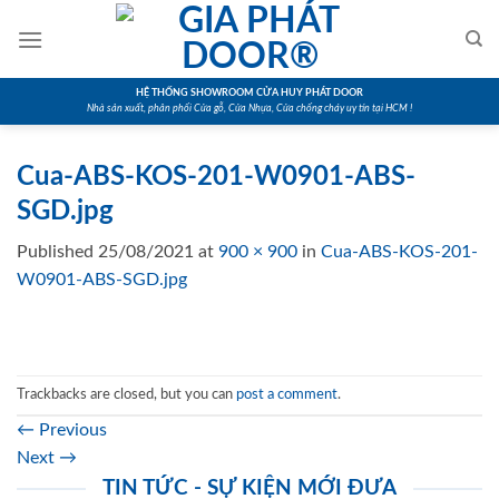
Skip
to
content
HỆ THỐNG SHOWROOM CỬA HUY PHÁT DOOR
Nhà sản xuất, phân phối Cửa gỗ, Cửa Nhựa, Cửa chống cháy uy tín tại HCM !
Cua-ABS-KOS-201-W0901-ABS-
SGD.jpg
Published
25/08/2021
at
900 × 900
in
Cua-ABS-KOS-201-
W0901-ABS-SGD.jpg
Trackbacks are closed, but you can
post a comment
.
←
Previous
Next
→
TIN TỨC - SỰ KIỆN MỚI ĐƯA