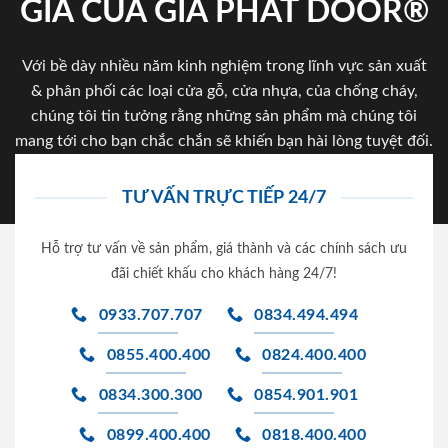
GIA CỦA GIA PHAT DOOR®
Với bề dày nhiều năm kinh nghiệm trong lĩnh vực sản xuất
& phân phối các loại cửa gỗ, cửa nhựa, của chống cháy,
chúng tôi tin tưởng rằng những sản phẩm mà chúng tôi
mang tới cho bạn chắc chắn sẽ khiến bạn hài lòng tuyệt đối.
TƯ VẤN TRỰC TIẾP 24/7
Hỗ trợ tư vấn về sản phẩm, giá thành và các chính sách ưu
đãi chiết khấu cho khách hàng 24/7!
0933.707.707
0834.494.494
0855.400.400
0824.400.400
0834.300.300
0854.901.901
0899.400.400
0818.400.400