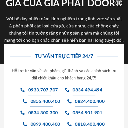
GIA CỦA GIA PHAT DOOR®
Với bề dày nhiều năm kinh nghiệm trong lĩnh vực sản xuất
& phân phối các loại cửa gỗ, cửa nhựa, của chống cháy,
chúng tôi tin tưởng rằng những sản phẩm mà chúng tôi
mang tới cho bạn chắc chắn sẽ khiến bạn hài lòng tuyệt đối.
TƯ VẤN TRỰC TIẾP 24/7
Hỗ trợ tư vấn về sản phẩm, giá thành và các chính sách ưu
đãi chiết khấu cho khách hàng 24/7!
0933.707.707
0834.494.494
0855.400.400
0824.400.400
0834.300.300
0854.901.901
0899.400.400
0818.400.400