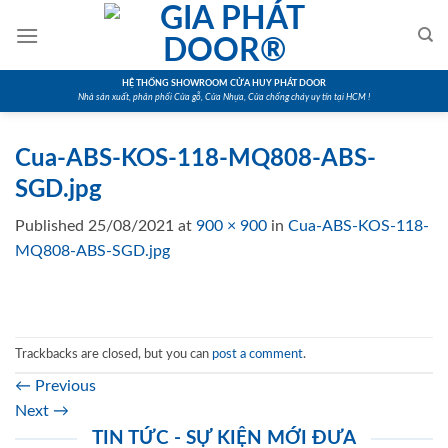
Skip
to
content
HỆ THỐNG SHOWROOM CỬA HUY PHÁT DOOR
Nhà sản xuất, phân phối Cửa gỗ, Cửa Nhựa, Cửa chống cháy uy tín tại HCM !
Cua-ABS-KOS-118-MQ808-ABS-
SGD.jpg
Published
25/08/2021
at
900 × 900
in
Cua-ABS-KOS-118-
MQ808-ABS-SGD.jpg
Trackbacks are closed, but you can
post a comment
.
←
Previous
Next
→
TIN TỨC - SỰ KIỆN MỚI ĐƯA