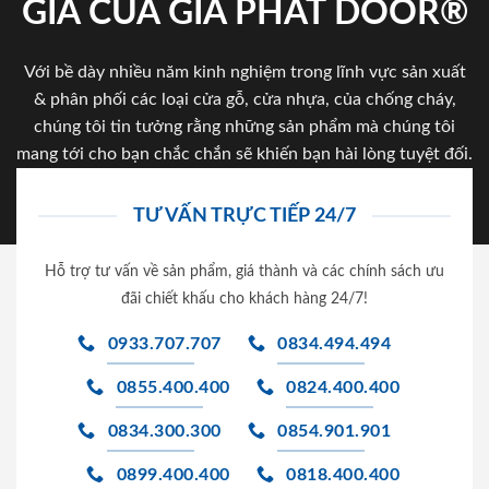
GIA CỦA GIA PHAT DOOR®
Với bề dày nhiều năm kinh nghiệm trong lĩnh vực sản xuất
& phân phối các loại cửa gỗ, cửa nhựa, của chống cháy,
chúng tôi tin tưởng rằng những sản phẩm mà chúng tôi
mang tới cho bạn chắc chắn sẽ khiến bạn hài lòng tuyệt đối.
TƯ VẤN TRỰC TIẾP 24/7
Hỗ trợ tư vấn về sản phẩm, giá thành và các chính sách ưu
đãi chiết khấu cho khách hàng 24/7!
0933.707.707
0834.494.494
0855.400.400
0824.400.400
0834.300.300
0854.901.901
0899.400.400
0818.400.400