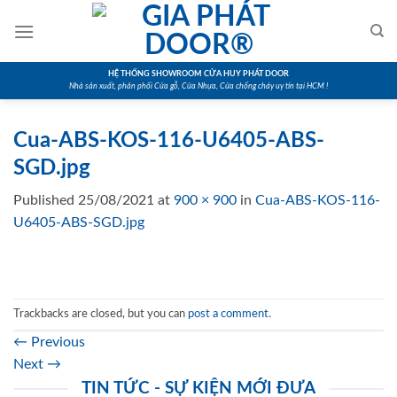
Skip
to
content
HỆ THỐNG SHOWROOM CỬA HUY PHÁT DOOR
Nhà sản xuất, phân phối Cửa gỗ, Cửa Nhựa, Cửa chống cháy uy tín tại HCM !
Cua-ABS-KOS-116-U6405-ABS-
SGD.jpg
Published
25/08/2021
at
900 × 900
in
Cua-ABS-KOS-116-
U6405-ABS-SGD.jpg
Trackbacks are closed, but you can
post a comment
.
←
Previous
Next
→
TIN TỨC - SỰ KIỆN MỚI ĐƯA