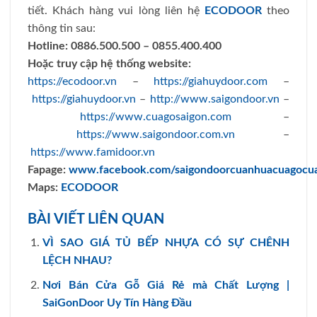
tiết. Khách hàng vui lòng liên hệ
ECODOOR
theo
thông tin sau:
Hotline:
0886.500.500 – 0855.400.400
Hoặc truy cập hệ thống website:
https://ecodoor.vn
–
https://giahuydoor.com
–
https://giahuydoor.vn
–
http://www.saigondoor.vn
–
https://www.cuagosaigon.com
–
https://www.saigondoor.com.vn
–
https://www.famidoor.vn
Fapage:
www.facebook.com/saigondoorcuanhuacuagocu
Maps:
ECODOOR
BÀI VIẾT LIÊN QUAN
VÌ SAO GIÁ TỦ BẾP NHỰA CÓ SỰ CHÊNH
LỆCH NHAU?
Nơi Bán Cửa Gỗ Giá Rẻ mà Chất Lượng |
SaiGonDoor Uy Tín Hàng Đầu