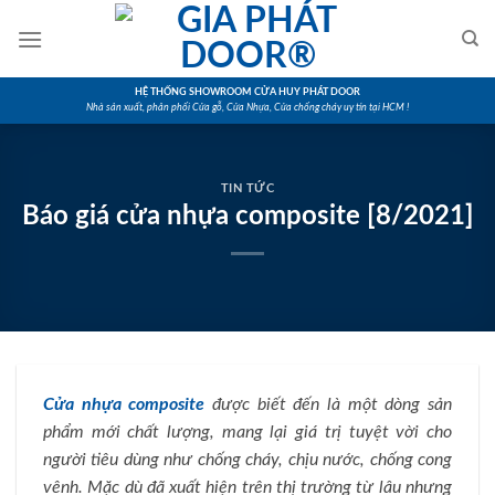
Skip
to
content
HỆ THỐNG SHOWROOM CỬA HUY PHÁT DOOR
Nhà sản xuất, phân phối Cửa gỗ, Cửa Nhựa, Cửa chống cháy uy tín tại HCM !
TIN TỨC
Báo giá cửa nhựa composite [8/2021]
Cửa nhựa composite
được biết đến là một dòng sản
phẩm mới chất lượng, mang lại giá trị tuyệt vời cho
người tiêu dùng như chống cháy, chịu nước, chống cong
vênh. Mặc dù đã xuất hiện trên thị trường từ lâu nhưng