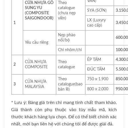
VÂN)
CỬA NHỰA GỖ
Theo
SUNG YU
catalogue
SYA (SƠN)
3.150.
(COMPOSITE
(chưa nẹp
SAIGONDOOR)
viền)
LX (Luxyry
1
3.450.
cao cấp)
Nẹp phào
600.0
nổi/bộ
Yêu cầu riêng
Chỉ nhôm/chỉ
100.0
ÉP TẤM
4.300.
CỬA NHỰA
Theo
2
COMPOSITE
catalogue
ĐÚC TẤM
5.500.
Theo
750 x 1.900
850.0
CỬA NHỰA
3
catalogue(bao
MALAYSIA
800 x 2.000
950.0
bản lề)
* Lưu ý: Bảng giá trên chỉ mang tính chất tham khảo.
Giá thành còn phụ thuộc vào tùy mẫu mã, kích
thước khách hàng lựa chọn. Để có thể biết chính xác
nhất, mời bạn liên hệ với chúng tôi để được giải đá.