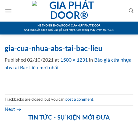
Skip
to
content
HỆ THỐNG SHOWROOM CỬA HUY PHÁT DOOR
Nhà sản xuất, phân phối Cửa gỗ, Cửa Nhựa, Cửa chống cháy uy tín tại HCM !
gia-cua-nhua-abs-tai-bac-lieu
Published
02/10/2021
at
1500 × 1231
in
Báo giá cửa nhựa
abs tại Bạc Liêu mới nhất
Trackbacks are closed, but you can
post a comment
.
Next
→
TIN TỨC - SỰ KIỆN MỚI ĐƯA