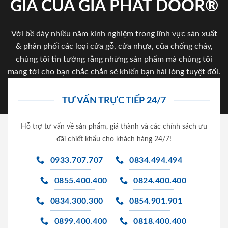
GIA CỦA GIA PHAT DOOR®
Với bề dày nhiều năm kinh nghiệm trong lĩnh vực sản xuất
& phân phối các loại cửa gỗ, cửa nhựa, của chống cháy,
chúng tôi tin tưởng rằng những sản phẩm mà chúng tôi
mang tới cho bạn chắc chắn sẽ khiến bạn hài lòng tuyệt đối.
TƯ VẤN TRỰC TIẾP 24/7
Hỗ trợ tư vấn về sản phẩm, giá thành và các chính sách ưu
đãi chiết khấu cho khách hàng 24/7!
0933.707.707
0834.494.494
0855.400.400
0824.400.400
0834.300.300
0854.901.901
0899.400.400
0818.400.400