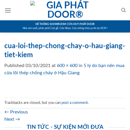
Skip
to
content
HỆ THỐNG SHOWROOM CỬA HUY PHÁT DOOR
Nhà sản xuất, phân phối Cửa gỗ, Cửa Nhựa, Cửa chống cháy uy tín tại HCM !
cua-loi-thep-chong-chay-o-hau-giang-
tiet-kiem
Published
03/10/2021
at
600 × 600
in
5 lý do bạn nên mua
cửa lõi thép chống cháy ở Hậu Giang
Trackbacks are closed, but you can
post a comment
.
←
Previous
Next
→
TIN TỨC - SỰ KIỆN MỚI ĐƯA