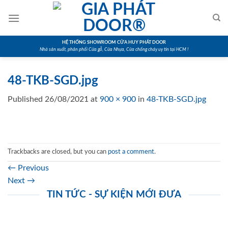
Skip
to
content
HỆ THỐNG SHOWROOM CỬA HUY PHÁT DOOR
Nhà sản xuất, phân phối Cửa gỗ, Cửa Nhựa, Cửa chống cháy uy tín tại HCM !
48-TKB-SGD.jpg
Published
26/08/2021
at
900 × 900
in
48-TKB-SGD.jpg
Trackbacks are closed, but you can
post a comment
.
←
Previous
Next
→
TIN TỨC - SỰ KIỆN MỚI ĐƯA