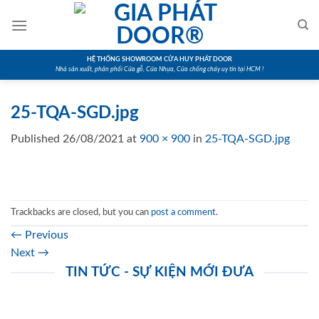
Skip
to
content
HỆ THỐNG SHOWROOM CỬA HUY PHÁT DOOR
Nhà sản xuất, phân phối Cửa gỗ, Cửa Nhựa, Cửa chống cháy uy tín tại HCM !
25-TQA-SGD.jpg
Published
26/08/2021
at
900 × 900
in
25-TQA-SGD.jpg
Trackbacks are closed, but you can
post a comment
.
←
Previous
Next
→
TIN TỨC - SỰ KIỆN MỚI ĐƯA