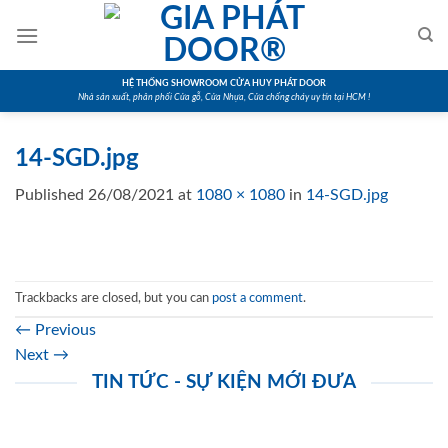
Skip
to
content
HỆ THỐNG SHOWROOM CỬA HUY PHÁT DOOR
Nhà sản xuất, phân phối Cửa gỗ, Cửa Nhựa, Cửa chống cháy uy tín tại HCM !
14-SGD.jpg
Published
26/08/2021
at
1080 × 1080
in
14-SGD.jpg
Trackbacks are closed, but you can
post a comment
.
←
Previous
Next
→
TIN TỨC - SỰ KIỆN MỚI ĐƯA