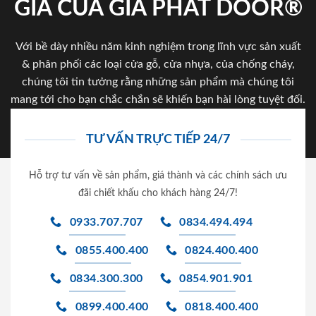
GIA CỦA GIA PHAT DOOR®
Với bề dày nhiều năm kinh nghiệm trong lĩnh vực sản xuất
& phân phối các loại cửa gỗ, cửa nhựa, của chống cháy,
chúng tôi tin tưởng rằng những sản phẩm mà chúng tôi
mang tới cho bạn chắc chắn sẽ khiến bạn hài lòng tuyệt đối.
TƯ VẤN TRỰC TIẾP 24/7
Hỗ trợ tư vấn về sản phẩm, giá thành và các chính sách ưu
đãi chiết khấu cho khách hàng 24/7!
0933.707.707
0834.494.494
0855.400.400
0824.400.400
0834.300.300
0854.901.901
0899.400.400
0818.400.400