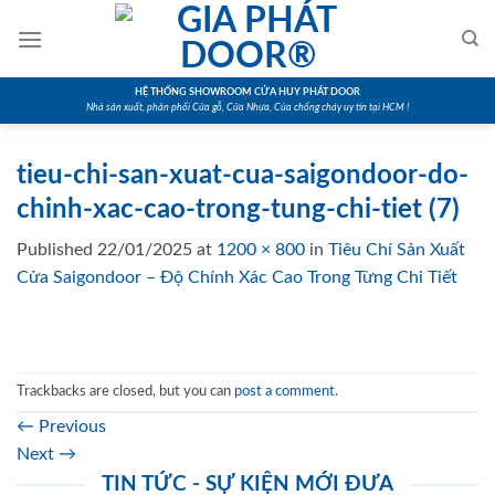
Skip
to
content
HỆ THỐNG SHOWROOM CỬA HUY PHÁT DOOR
Nhà sản xuất, phân phối Cửa gỗ, Cửa Nhựa, Cửa chống cháy uy tín tại HCM !
tieu-chi-san-xuat-cua-saigondoor-do-
chinh-xac-cao-trong-tung-chi-tiet (7)
Published
22/01/2025
at
1200 × 800
in
Tiêu Chí Sản Xuất
Cửa Saigondoor – Độ Chính Xác Cao Trong Từng Chi Tiết
Trackbacks are closed, but you can
post a comment
.
←
Previous
Next
→
TIN TỨC - SỰ KIỆN MỚI ĐƯA