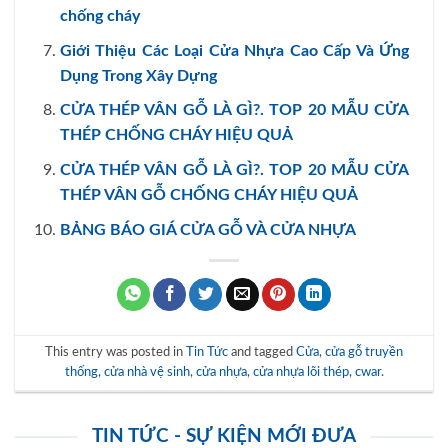
chống cháy
Giới Thiệu Các Loại Cửa Nhựa Cao Cấp Và Ứng
Dụng Trong Xây Dựng
CỬA THÉP VÂN GỖ LÀ GÌ?. TOP 20 MẪU CỬA
THÉP CHỐNG CHÁY HIỆU QUẢ
CỬA THÉP VÂN GỖ LÀ GÌ?. TOP 20 MẪU CỬA
THÉP VÂN GỖ CHỐNG CHÁY HIỆU QUẢ
BẢNG BÁO GIÁ CỬA GỖ VÀ CỬA NHỰA
This entry was posted in
Tin Tức
and tagged
Cửa
,
cửa gỗ truyền
thống
,
cửa nhà vệ sinh
,
cửa nhựa
,
cửa nhựa lõi thép
,
cwar
.
TIN TỨC - SỰ KIỆN MỚI ĐƯA