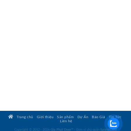
Trang chủ
Giới thiệu
Sản phẩm
Dự Án
Báo Giá
Tin Tức
Liên hệ
Copyright © 2012 - 2026
Gia Phát Door™
- Đơn vị chủ quản
SaigonDoor