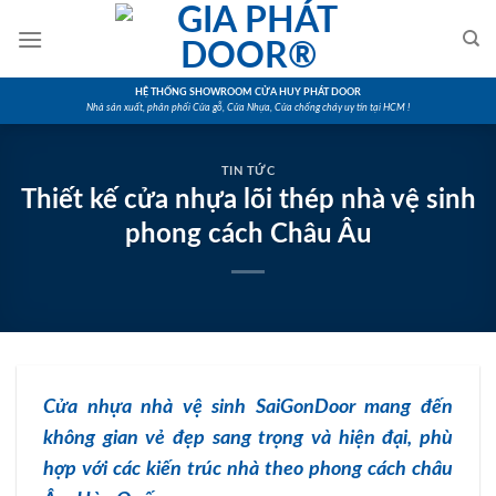
Skip
to
content
HỆ THỐNG SHOWROOM CỬA HUY PHÁT DOOR
Nhà sản xuất, phân phối Cửa gỗ, Cửa Nhựa, Cửa chống cháy uy tín tại HCM !
TIN TỨC
Thiết kế cửa nhựa lõi thép nhà vệ sinh
phong cách Châu Âu
Cửa nhựa nhà vệ sinh SaiGonDoor mang đến
không gian vẻ đẹp sang trọng và hiện đại, phù
hợp với các kiến trúc nhà theo phong cách châu