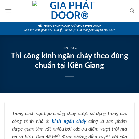
Skip
to
content
HỆ THỐNG SHOWROOM CỬA HUY PHÁT DOOR
Nhà sản xuất, phân phối Cửa gỗ, Cửa Nhựa, Cửa chống cháy uy tín tại HCM !
TIN TỨC
Thi công kính ngăn cháy theo đúng
chuẩn tại Kiên Giang
Trong cách vật liệu chống cháy được sử dụng trong các
công trình nhà ở,
kính ngăn cháy
cũng là sản phẩm
được quan tâm rất nhiều bởi các ưu điểm vượt trội mà
nó sở hữu. Bạn đã biết được những điều tuyệt vời của