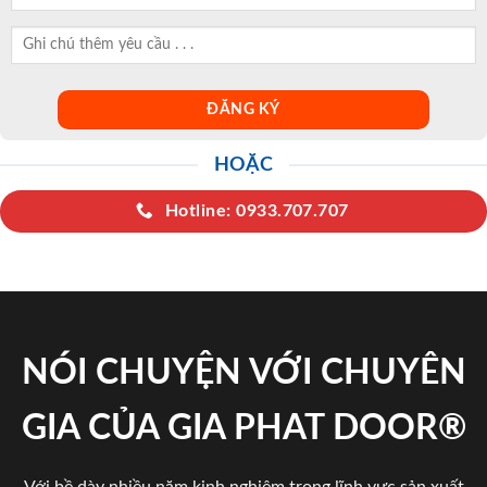
HOẶC
Hotline: 0933.707.707
NÓI CHUYỆN VỚI CHUYÊN
GIA CỦA GIA PHAT DOOR®
Với bề dày nhiều năm kinh nghiệm trong lĩnh vực sản xuất