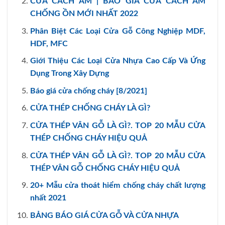
CỬA CÁCH ÂM | BÁO GIÁ CỬA CÁCH ÂM
CHỐNG ỒN MỚI NHẤT 2022
Phân Biệt Các Loại Cửa Gỗ Công Nghiệp MDF,
HDF, MFC
Giới Thiệu Các Loại Cửa Nhựa Cao Cấp Và Ứng
Dụng Trong Xây Dựng
Báo giá cửa chống cháy [8/2021]
CỬA THÉP CHỐNG CHÁY LÀ GÌ?
CỬA THÉP VÂN GỖ LÀ GÌ?. TOP 20 MẪU CỬA
THÉP CHỐNG CHÁY HIỆU QUẢ
CỬA THÉP VÂN GỖ LÀ GÌ?. TOP 20 MẪU CỬA
THÉP VÂN GỖ CHỐNG CHÁY HIỆU QUẢ
20+ Mẫu cửa thoát hiểm chống cháy chất lượng
nhất 2021
BẢNG BÁO GIÁ CỬA GỖ VÀ CỬA NHỰA