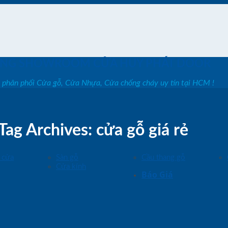
ỐNG SHOWROOM CỬA HUY PHÁT DOOR
, phân phối Cửa gỗ, Cửa Nhựa, Cửa chống cháy uy tín tại HCM !
Tag Archives:
cửa gỗ giá rẻ
 cửa
Sàn gỗ
Cầu thang gỗ
Cửa kính
Báo Giá