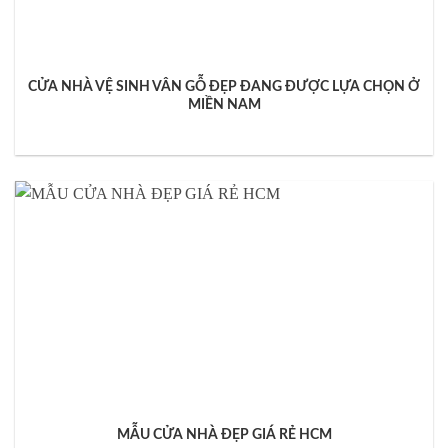
CỬA NHÀ VỆ SINH VÂN GỖ ĐẸP ĐANG ĐƯỢC LỰA CHỌN Ở
MIỀN NAM
MẪU CỬA NHÀ ĐẸP GIÁ RẺ HCM