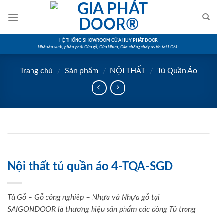
Skip
to
content
HỆ THỐNG SHOWROOM CỬA HUY PHÁT DOOR
Nhà sản xuất, phân phối Cửa gỗ, Cửa Nhựa, Cửa chống cháy uy tín tại HCM !
Trang chủ
/
Sản phẩm
/
NỘI THẤT
/
Tủ Quần Áo
Nội thất tủ quần áo 4-TQA-SGD
Tủ Gỗ – Gỗ công nghiêp – Nhựa và Nhựa gỗ tại
SAIGONDOOR là thương hiệu sản phẩm các dòng Tủ trong