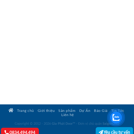
Trang chủ
Giới thiệu
Sản phẩm
Dự Án
Báo Giá
Tin Tức
Liên hệ
Copyright © 2012 - 2026
Gia Phát Door™
- Đơn vị chủ quản
SaigonDoor
Yêu cầu tư vấn
0834.494.494