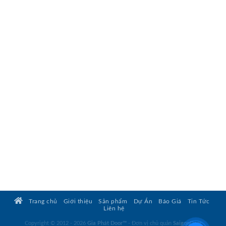
Trang chủ
Giới thiệu
Sản phẩm
Dự Án
Báo Giá
Tin Tức
Liên hệ
Copyright © 2012 - 2026
Gia Phát Door™
- Đơn vị chủ quản
SaigonDoor