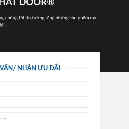
 PHAT DOOR®
háy, chúng tôi tin tưởng rằng những sản phẩm mà
ối.
 VẤN/ NHẬN ƯU ĐÃI