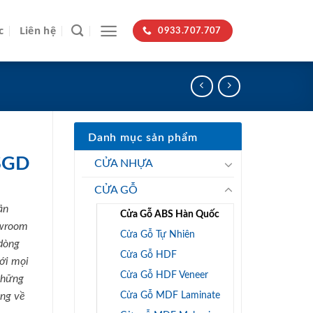
c
Liên hệ
0933.707.707
Danh mục sản phẩm
SGD
CỬA NHỰA
CỬA GỖ
ản
Cửa Gỗ ABS Hàn Quốc
owroom
Cửa Gỗ Tự Nhiên
dòng
Cửa Gỗ HDF
ới mọi
Cửa Gỗ HDF Veneer
những
Cửa Gỗ MDF Laminate
ng về