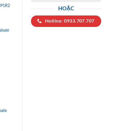
 P1R2
HOẶC
Hotline: 0933.707.707
nate