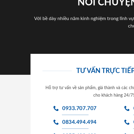
NÓI CHUYỆN
Với bề dày nhiều năm kinh nghiệm trong lĩnh vự
ch
TƯ VẤN TRỰC TIẾP
Hỗ trợ tư vấn về sản phẩm, giá thành và các ch
cho khách hàng 24/7!
0933.707.707
0834.494.494