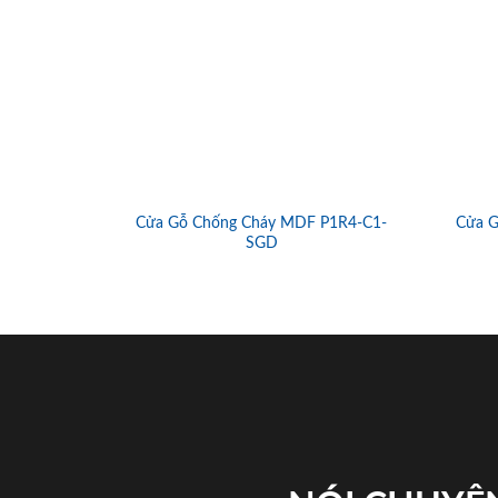
Cửa Gỗ Chống Cháy MDF P1R4-C1-
Cửa G
SGD