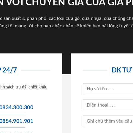
 VỚI CHUYÊN GIA CỦA GIA
c sản xuất & phân phối các loại cửa gỗ, cửa nhựa, của chống c
úng tôi mang tới cho bạn chắc chắn sẽ khiến bạn hài lòng tuyệt đ
 24/7
ĐK TƯ
ính sách ưu đãi chiết khấu
0834.300.300
0854.901.901