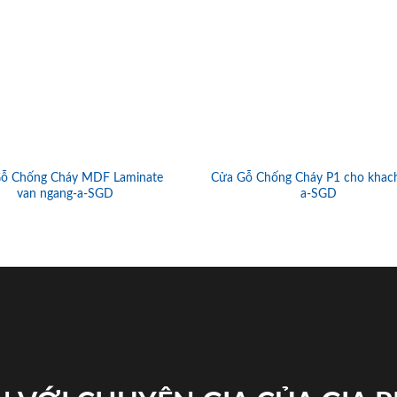
ỗ Chống Cháy MDF Laminate
Cửa Gỗ Chống Cháy P1 cho khach
van ngang-a-SGD
a-SGD