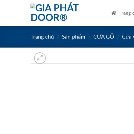
Skip
to
Trang 
content
Trang chủ
/
Sản phẩm
/
CỬA GỖ
/
Cửa 