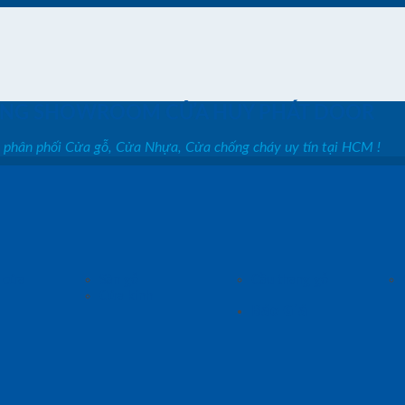
ỐNG SHOWROOM CỬA HUY PHÁT DOOR
, phân phối Cửa gỗ, Cửa Nhựa, Cửa chống cháy uy tín tại HCM !
 cửa
Sàn gỗ
Cầu thang gỗ
Cửa kính
Báo Giá