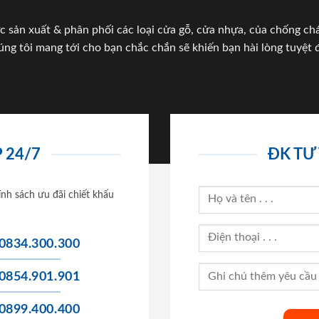
c sản xuất & phân phối các loại cửa gỗ, cửa nhựa, của chống c
úng tôi mang tới cho bạn chắc chắn sẽ khiến bạn hài lòng tuyệt đ
 24/7
ĐK TƯ
ính sách ưu đãi chiết khấu
0834.300.300
0854.901.901
0899.400.400