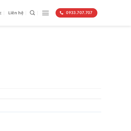
c
Liên hệ
0933.707.707