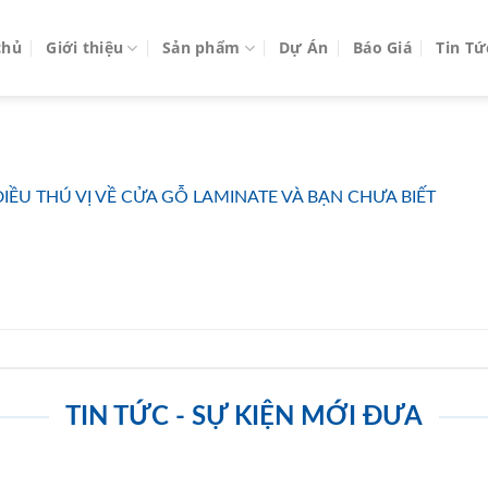
chủ
Giới thiệu
Sản phẩm
Dự Án
Báo Giá
Tin Tứ
ỀU THÚ VỊ VỀ CỬA GỖ LAMINATE VÀ BẠN CHƯA BIẾT
TIN TỨC - SỰ KIỆN MỚI ĐƯA