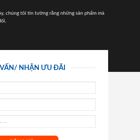
háy, chúng tôi tin tưởng rằng những sản phẩm mà
ối.
 VẤN/ NHẬN ƯU ĐÃI