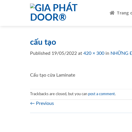
Skip
to
Trang 
content
cấu tạo
Published
19/05/2022
at
420 × 300
in
NHỮNG ĐI
Cấu tạo cửa Laminate
Trackbacks are closed, but you can
post a comment
.
←
Previous