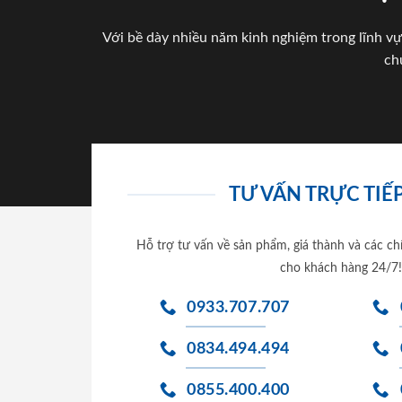
Với bề dày nhiều năm kinh nghiệm trong lĩnh vự
ch
TƯ VẤN TRỰC TIẾP
Hỗ trợ tư vấn về sản phẩm, giá thành và các ch
cho khách hàng 24/7!
0933.707.707
0834.494.494
0855.400.400