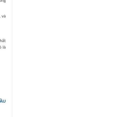
ong
, và
hất
 là
ĐẦU