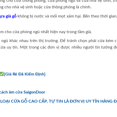
g cho cửa thông phòng, cửa phòng ngủ và cửa nhà vệ sinh, tr
g cho nhà vệ sinh hoặc cửa thông phòng là chính.
ựa giả gỗ
không bị nước và mối mọt xâm hại. Bền theo thời gian
àm cho cửa phòng ngủ nhất hiện nay trong tầm giá.
g ngủ khác nhau trên thị trường. Để tránh chọn phải cửa kém c
cửa uy tín. Một trong các đơn vị được nhiều người tin tưởng đó
[Giá Rẻ Đã Kiểm Định]
 cách âm cửa SaigonDoor
OẠI CỬA GỖ CAO CẤP, TỰ TIN LÀ ĐƠN VỊ UY TÍN HÀNG 