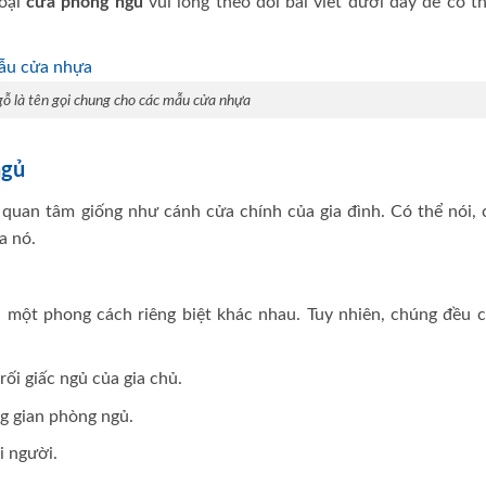
oại
cửa phòng ngủ
vui lòng theo dõi bài viết dưới đây để có t
ỗ là tên gọi chung cho các mẫu cửa nhựa
ngủ
uan tâm giống như cánh cửa chính của gia đình. Có thể nói, 
a nó.
một phong cách riêng biệt khác nhau. Tuy nhiên, chúng đều c
ối giấc ngủ của gia chủ.
g gian phòng ngủ.
i người.