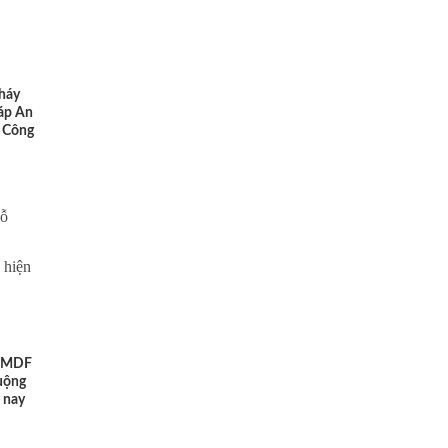
háy
áp An
 Công
ỗ MDF
uộng
n nay