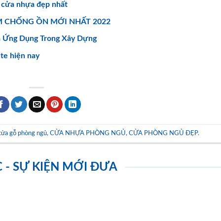
 cửa nhựa đẹp nhất
M CHỐNG ỒN MỚI NHẤT 2022
à Ứng Dụng Trong Xây Dựng
te hiện nay
cửa gỗ phòng ngủ
,
CỬA NHỰA PHÒNG NGỦ
,
CỬA PHÒNG NGỦ ĐẸP
.
C - SỰ KIỆN MỚI ĐƯA