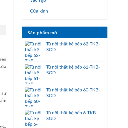
Vách gỗ
Cửa kính
Sản phẩm mới
Tủ nội thất kệ bếp 62-TKB-
SGD
trên
cửa
Tủ nội thất kệ bếp 61-TKB-
SGD
Tủ nội thất kệ bếp 60-TKB-
 sử
SGD
thẩm
Tủ nội thất kệ bếp 6-TKB-
SGD
 đến