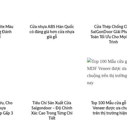
ite Màu
Cửa nhựa ABS Hàn Quốc
Cửa Thép Chống C
g Đánh
có đáng giá hơn cửa nhựa
SaiGonDoor Giải Ph
ế
giả gỗ
Toàn Tối Ưu Cho Mọi
Trình
ứu, Cho
Tiêu Chí Sản Xuất Cửa
Top 100 Mẫu cửa g
hựa
Saigondoor – Độ Chính
Veneer được ưa ch
p Gấp 3
Xác Cao Trong Từng Chi
trên thị trường hiệ
Tiết