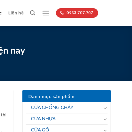
c
Liên hệ
0933.707.707
ện nay
Danh mục sản phẩm
CỬA CHỐNG CHÁY
thị
CỬA NHỰA
CỬA GỖ