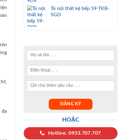
iện
Tủ nội thất kệ bếp 59-TKB-
SGD
hàn
trên
ông
CM,
 đa
HOẶC
Hotline: 0933.707.707