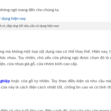
a phòng ngủ mang đến cho chúng ta.
h rẻ, đáp ứng tốt nhu cầu sử dụng hiện nay
ọng mà không một loại vật dụng nào có thể thay thế. Hiện nay, 
khác nhau. Tuy nhiên, chủ yếu cửa phòng ngủ được chọn đó là 
iện, cửa nhựa giả gỗ, cửa nhôm kính cao cấp.
nghiệp
hoặc cửa gỗ tự nhiên. Tùy theo điều kiện và nhu cầu mà
 cửa này là cách điện cách nhiệt tốt, chống ồn cao và có tính 
 điện và cho tuổi thọ cao. Bên cạnh đó, loại cửa này còn mang