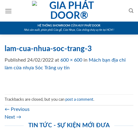
Skip
to
content
HỆ THỐNG SHOWROOM CỬA HUY PHÁT DOOR
Nhà sản xuất, phân phối Cửa gỗ, Cửa Nhựa, Cửa chống cháy uy tín tại HCM !
lam-cua-nhua-soc-trang-3
Published
24/02/2022
at
600 × 600
in
Mách bạn địa chỉ
làm cửa nhựa Sóc Trăng uy tín
Trackbacks are closed, but you can
post a comment
.
←
Previous
Next
→
TIN TỨC - SỰ KIỆN MỚI ĐƯA