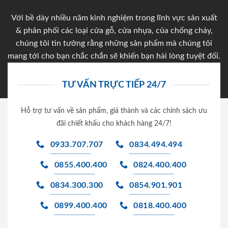
Với bề dày nhiều năm kinh nghiệm trong lĩnh vực sản xuất
& phân phối các loại cửa gỗ, cửa nhựa, của chống cháy,
chúng tôi tin tưởng rằng những sản phẩm mà chúng tôi
mang tới cho bạn chắc chắn sẽ khiến bạn hài lòng tuyệt đối.
TƯ VẤN TRỰC TIẾP 24/7
Hỗ trợ tư vấn về sản phẩm, giá thành và các chính sách ưu
đãi chiết khấu cho khách hàng 24/7!
0933.707.707
0834.494.494
0855.400.400
0824.400.400
0834.300.300
0854.901.901
0899.400.400
0818.400.400