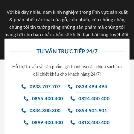
Với bề dày nhiều năm kinh nghiệm trong lĩnh vực sản xuất
& phân phối các loại cửa gỗ, cửa nhựa, của chống cháy,
chúng tôi tin tưởng rằng những sản phẩm mà chúng tôi
mang tới cho bạn chắc chắn sẽ khiến bạn hài lòng tuyệt đối.
TƯ VẤN TRỰC TIẾP 24/7
Hỗ trợ tư vấn về sản phẩm, giá thành và các chính sách ưu
đãi chiết khấu cho khách hàng 24/7!
0933.707.707
0834.494.494
0855.400.400
0824.400.400
0834.300.300
0854.901.901
0899.400.400
0818.400.400