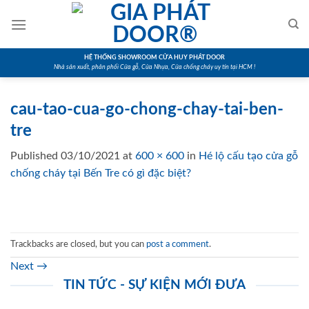
Skip
to
content
HỆ THỐNG SHOWROOM CỬA HUY PHÁT DOOR
Nhà sản xuất, phân phối Cửa gỗ, Cửa Nhựa, Cửa chống cháy uy tín tại HCM !
cau-tao-cua-go-chong-chay-tai-ben-
tre
Published
03/10/2021
at
600 × 600
in
Hé lộ cấu tạo cửa gỗ
chống cháy tại Bến Tre có gì đặc biệt?
Trackbacks are closed, but you can
post a comment
.
Next
→
TIN TỨC - SỰ KIỆN MỚI ĐƯA