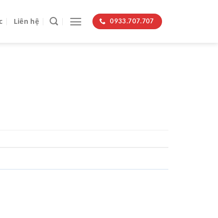
c
Liên hệ
0933.707.707