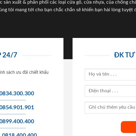
c sản xuất & phân phối các loại cửa gỗ, cửa nhựa, của chống c
úng tôi mang tới cho bạn chắc chắn sẽ khiến bạn hài lòng tuyệt đ
 24/7
ĐK TƯ
ính sách ưu đãi chiết khấu
0834.300.300
0854.901.901
0899.400.400
0818.400.400