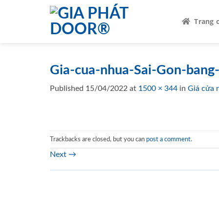
Skip
to
Trang 
content
Gia-cua-nhua-Sai-Gon-bang-
Published
15/04/2022
at
1500 × 344
in
Giá cửa 
Trackbacks are closed, but you can
post a comment
.
Next
→