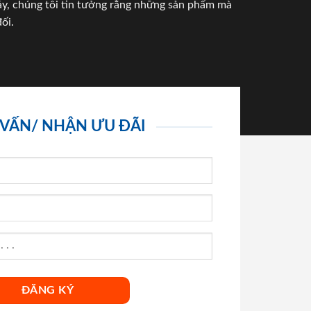
háy, chúng tôi tin tưởng rằng những sản phẩm mà
ối.
 VẤN/ NHẬN ƯU ĐÃI