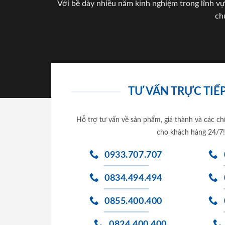
Với bề dày nhiều năm kinh nghiệm trong lĩnh vự
ch
TƯ VẤN TRỰC TIẾP
Hỗ trợ tư vấn về sản phẩm, giá thành và các ch
cho khách hàng 24/7!
0933.707.707
0834.494.494
0855.400.400
0824.400.400