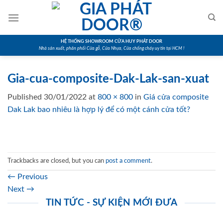
Skip
to
content
HỆ THỐNG SHOWROOM CỬA HUY PHÁT DOOR
Nhà sản xuất, phân phối Cửa gỗ, Cửa Nhựa, Cửa chống cháy uy tín tại HCM !
Gia-cua-composite-Dak-Lak-san-xuat
Published
30/01/2022
at
800 × 800
in
Giá cửa composite
Dak Lak bao nhiêu là hợp lý để có một cánh cửa tốt?
Trackbacks are closed, but you can
post a comment
.
←
Previous
Next
→
TIN TỨC - SỰ KIỆN MỚI ĐƯA