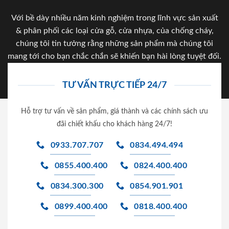
Với bề dày nhiều năm kinh nghiệm trong lĩnh vực sản xuất
& phân phối các loại cửa gỗ, cửa nhựa, của chống cháy,
chúng tôi tin tưởng rằng những sản phẩm mà chúng tôi
mang tới cho bạn chắc chắn sẽ khiến bạn hài lòng tuyệt đối.
TƯ VẤN TRỰC TIẾP 24/7
Hỗ trợ tư vấn về sản phẩm, giá thành và các chính sách ưu
đãi chiết khấu cho khách hàng 24/7!
0933.707.707
0834.494.494
0855.400.400
0824.400.400
0834.300.300
0854.901.901
0899.400.400
0818.400.400