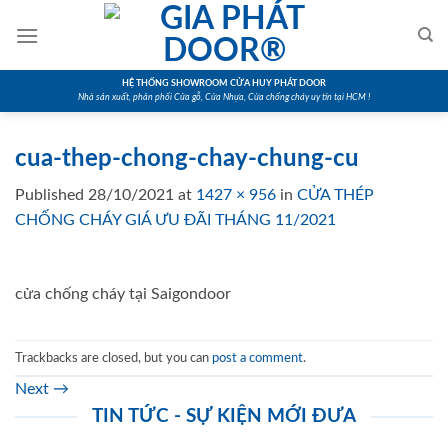
Skip
to
content
HỆ THỐNG SHOWROOM CỬA HUY PHÁT DOOR
Nhà sản xuất, phân phối Cửa gỗ, Cửa Nhựa, Cửa chống cháy uy tín tại HCM !
cua-thep-chong-chay-chung-cu
Published
28/10/2021
at
1427 × 956
in
CỬA THÉP
CHỐNG CHÁY GIÁ ƯU ĐÃI THÁNG 11/2021
cửa chống cháy tại Saigondoor
Trackbacks are closed, but you can
post a comment
.
Next
→
TIN TỨC - SỰ KIỆN MỚI ĐƯA