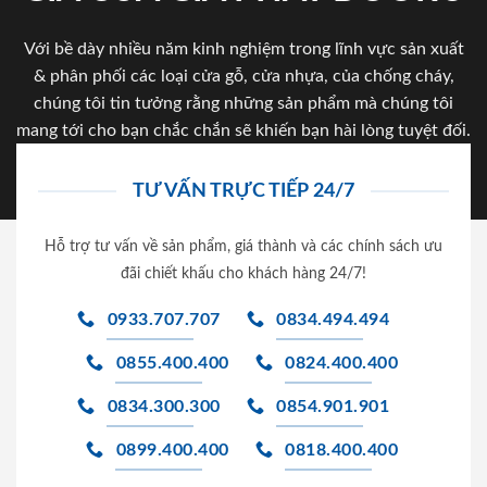
Với bề dày nhiều năm kinh nghiệm trong lĩnh vực sản xuất
& phân phối các loại cửa gỗ, cửa nhựa, của chống cháy,
chúng tôi tin tưởng rằng những sản phẩm mà chúng tôi
mang tới cho bạn chắc chắn sẽ khiến bạn hài lòng tuyệt đối.
TƯ VẤN TRỰC TIẾP 24/7
Hỗ trợ tư vấn về sản phẩm, giá thành và các chính sách ưu
đãi chiết khấu cho khách hàng 24/7!
0933.707.707
0834.494.494
0855.400.400
0824.400.400
0834.300.300
0854.901.901
0899.400.400
0818.400.400