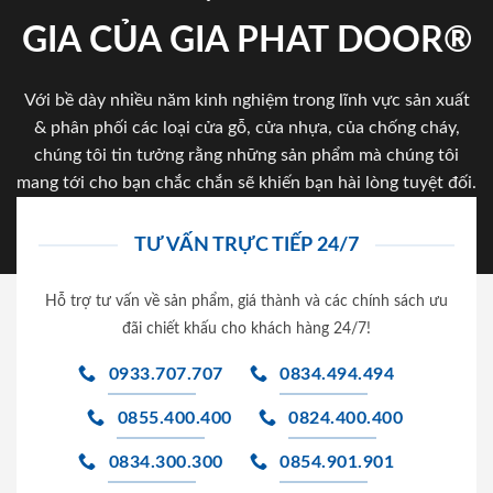
GIA CỦA GIA PHAT DOOR®
Với bề dày nhiều năm kinh nghiệm trong lĩnh vực sản xuất
& phân phối các loại cửa gỗ, cửa nhựa, của chống cháy,
chúng tôi tin tưởng rằng những sản phẩm mà chúng tôi
mang tới cho bạn chắc chắn sẽ khiến bạn hài lòng tuyệt đối.
TƯ VẤN TRỰC TIẾP 24/7
Hỗ trợ tư vấn về sản phẩm, giá thành và các chính sách ưu
đãi chiết khấu cho khách hàng 24/7!
0933.707.707
0834.494.494
0855.400.400
0824.400.400
0834.300.300
0854.901.901