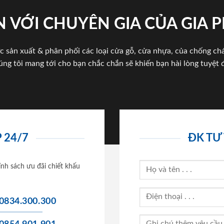
 VỚI CHUYÊN GIA CỦA GIA
c sản xuất & phân phối các loại cửa gỗ, cửa nhựa, của chống c
úng tôi mang tới cho bạn chắc chắn sẽ khiến bạn hài lòng tuyệt đ
 24/7
ĐK TƯ
ính sách ưu đãi chiết khấu
0834.300.300