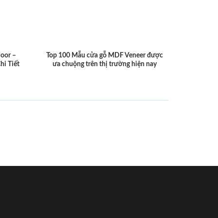
door –
Top 100 Mẫu cửa gỗ MDF Veneer được
hi Tiết
ưa chuộng trên thị trường hiện nay