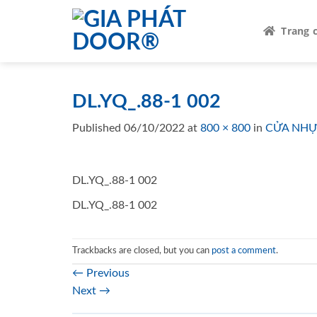
Skip
to
Trang 
content
DL.YQ_.88-1 002
Published
06/10/2022
at
800 × 800
in
CỬA NHỰ
DL.YQ_.88-1 002
DL.YQ_.88-1 002
Trackbacks are closed, but you can
post a comment
.
←
Previous
Next
→