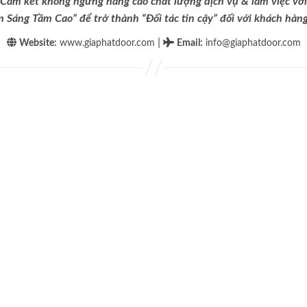
Cam kết không ngừng nâng cao chất lượng dịch vụ & làm việc với
m Sáng Tầm Cao” để trở thành “Đối tác tin cậy” đối với khách hàng 
|
Website:
www.giaphatdoor.com
Email
:
info@giaphatdoor.com