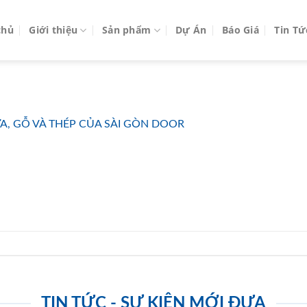
chủ
Giới thiệu
Sản phẩm
Dự Án
Báo Giá
Tin Tứ
A, GỖ VÀ THÉP CỦA SÀI GÒN DOOR
TIN TỨC - SỰ KIỆN MỚI ĐƯA