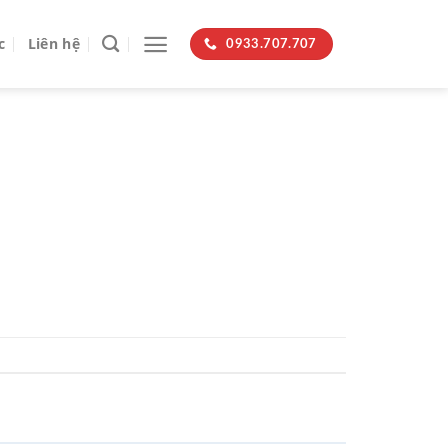
c
Liên hệ
0933.707.707