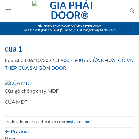
Skip
to
content
HỆ THỐNG SHOWROOM CỬA HUY PHÁT DOOR
Nhà sản xuất, phân phối Cửa gỗ, Cửa Nhựa, Cửa chống cháy uy tín tại HCM !
cua 1
Published
06/10/2022
at
900 × 900
in
CỬA NHỰA, GỖ VÀ
THÉP CỦA SÀI GÒN DOOR
Cửa gỗ chống cháy MDF
CỬA MDF
Trackbacks are closed, but you can
post a comment
.
←
Previous