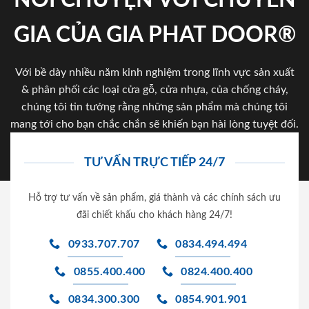
GIA CỦA GIA PHAT DOOR®
Với bề dày nhiều năm kinh nghiệm trong lĩnh vực sản xuất
& phân phối các loại cửa gỗ, cửa nhựa, của chống cháy,
chúng tôi tin tưởng rằng những sản phẩm mà chúng tôi
mang tới cho bạn chắc chắn sẽ khiến bạn hài lòng tuyệt đối.
TƯ VẤN TRỰC TIẾP 24/7
Hỗ trợ tư vấn về sản phẩm, giá thành và các chính sách ưu
đãi chiết khấu cho khách hàng 24/7!
0933.707.707
0834.494.494
0855.400.400
0824.400.400
0834.300.300
0854.901.901