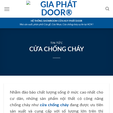
Skip
to
content
HỆ THỐNG SHOWROOM CỬA HUY PHÁT DOOR
Nhà sản xuất, phân phối Cửa gỗ, Cửa Nhựa, Cửa chống cháy uy tín tại HCM !
TIN TỨC
CỬA CHỐNG CHÁY
Nhằm đảo bảo chất lượng sống ở mức cao nhất cho
cư dân, những sản phẩm nội thất có công năng
chống cháy như
cửa chống cháy
đang được ưu tiên
sản xuất và cung cấp với số lượng lớn trên thị