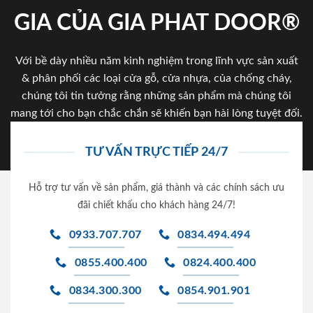
GIA CỦA GIA PHAT DOOR®
Với bề dày nhiều năm kinh nghiệm trong lĩnh vực sản xuất
& phân phối các loại cửa gỗ, cửa nhựa, của chống cháy,
chúng tôi tin tưởng rằng những sản phẩm mà chúng tôi
mang tới cho bạn chắc chắn sẽ khiến bạn hài lòng tuyệt đối.
TƯ VẤN TRỰC TIẾP 24/7
Hỗ trợ tư vấn về sản phẩm, giá thành và các chính sách ưu
đãi chiết khấu cho khách hàng 24/7!
0933.707.707
0834.494.494
0855.400.400
0824.400.400
0834.300.300
0854.901.901