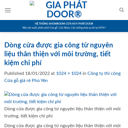
Skip
to
content
HỆ THỐNG SHOWROOM CỬA HUY PHÁT DOOR
Nhà sản xuất, phân phối Cửa gỗ, Cửa Nhựa, Cửa chống cháy uy tín tại HCM !
Dòng cửa được gia công từ nguyên
liệu thân thiện với môi trường, tiết
kiệm chi phí
Published
18/01/2022
at
1024 × 1024
in
Công ty thi công
Cửa gỗ giá rẻ Phú Yên
Dòng cửa được gia công từ nguyên liệu thân thiện với môi
trường, tiết kiệm chi phí
Dòng cửa được gia công từ nguyên liệu thân thiện với môi