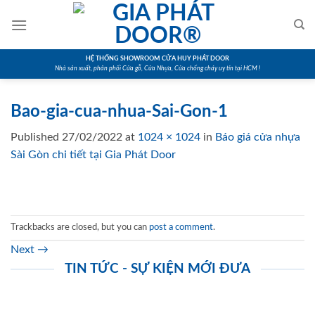
Skip
to
content
HỆ THỐNG SHOWROOM CỬA HUY PHÁT DOOR
Nhà sản xuất, phân phối Cửa gỗ, Cửa Nhựa, Cửa chống cháy uy tín tại HCM !
Bao-gia-cua-nhua-Sai-Gon-1
Published
27/02/2022
at
1024 × 1024
in
Báo giá cửa nhựa
Sài Gòn chi tiết tại Gia Phát Door
Trackbacks are closed, but you can
post a comment
.
Next
→
TIN TỨC - SỰ KIỆN MỚI ĐƯA