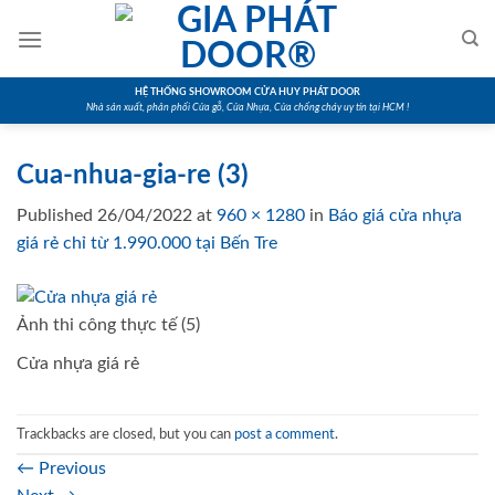
Skip
to
content
HỆ THỐNG SHOWROOM CỬA HUY PHÁT DOOR
Nhà sản xuất, phân phối Cửa gỗ, Cửa Nhựa, Cửa chống cháy uy tín tại HCM !
Cua-nhua-gia-re (3)
Published
26/04/2022
at
960 × 1280
in
Báo giá cửa nhựa
giá rẻ chỉ từ 1.990.000 tại Bến Tre
Ảnh thi công thực tế (5)
Cửa nhựa giá rẻ
Trackbacks are closed, but you can
post a comment
.
←
Previous