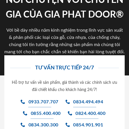
GIA CỦA GIA PHAT DOOR®
Với bề dày nhiều năm kinh nghiệm trong lĩnh vực sản xuất
& phân phối các loại cửa gỗ, cửa nhựa, của chống cháy,
chúng tôi tin tưởng rằng những sản phẩm mà chúng tôi
mang tới cho bạn chắc chắn sẽ khiến bạn hài lòng tuyệt đối.
TƯ VẤN TRỰC TIẾP 24/7
Hỗ trợ tư vấn về sản phẩm, giá thành và các chính sách ưu
đãi chiết khấu cho khách hàng 24/7!
0933.707.707
0834.494.494
0855.400.400
0824.400.400
0834.300.300
0854.901.901