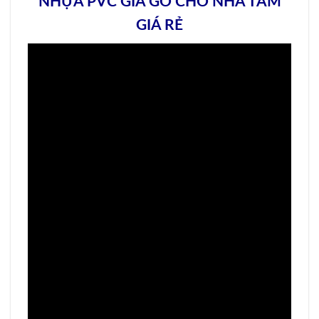
NHỰA PVC GIẢ GỖ CHO NHÀ TẮM
GIÁ RẺ