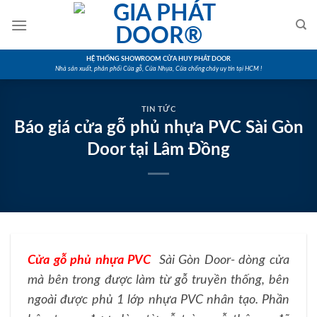
Skip
to
content
HỆ THỐNG SHOWROOM CỬA HUY PHÁT DOOR
Nhà sản xuất, phân phối Cửa gỗ, Cửa Nhựa, Cửa chống cháy uy tín tại HCM !
TIN TỨC
Báo giá cửa gỗ phủ nhựa PVC Sài Gòn
Door tại Lâm Đồng
Cửa gỗ phủ nhựa PVC
Sài Gòn Door- dòng cửa
mà bên trong được làm từ gỗ truyền thống, bên
ngoài được phủ 1 lớp nhựa PVC nhân tạo. Phần