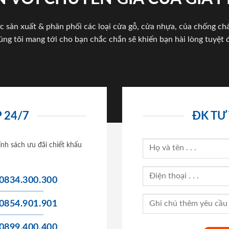
c sản xuất & phân phối các loại cửa gỗ, cửa nhựa, của chống c
úng tôi mang tới cho bạn chắc chắn sẽ khiến bạn hài lòng tuyệt đ
 24/7
ĐK TƯ
ính sách ưu đãi chiết khấu
0834.300.300
0854.901.901
0899.400.400