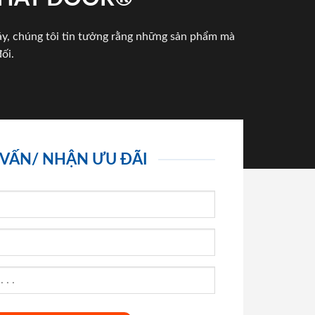
háy, chúng tôi tin tưởng rằng những sản phẩm mà
ối.
 VẤN/ NHẬN ƯU ĐÃI