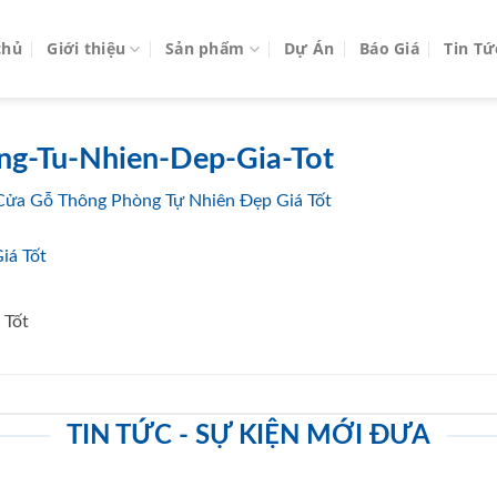
chủ
Giới thiệu
Sản phẩm
Dự Án
Báo Giá
Tin Tứ
g-Tu-Nhien-Dep-Gia-Tot
ửa Gỗ Thông Phòng Tự Nhiên Đẹp Giá Tốt
 Tốt
TIN TỨC - SỰ KIỆN MỚI ĐƯA