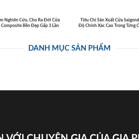
m Nghiên Cứu, Cho Ra Đời Cửa
Tiêu Chí Sản Xuất Cửa Saigon
 Composite Bền Đẹp Gấp 3 Lần
Độ Chính Xác Cao Trong Từng C
DANH MỤC SẢN PHẨM
 VỚI CHUYÊN GIA CỦA GIA