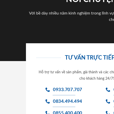
Với bề dày nhiều năm kinh nghiệm trong lĩnh vự
ch
TƯ VẤN TRỰC TIẾP
Hỗ trợ tư vấn về sản phẩm, giá thành và các ch
cho khách hàng 24/7!
0933.707.707
0834.494.494
0855.400.400