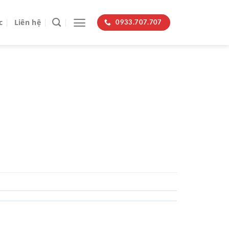
c
Liên hệ
0933.707.707