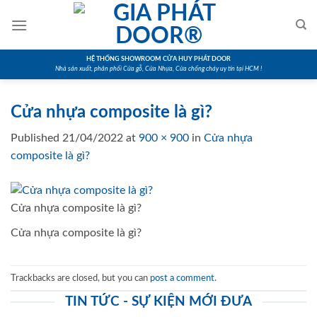
Skip
to
content
HỆ THỐNG SHOWROOM CỬA HUY PHÁT DOOR
Nhà sản xuất, phân phối Cửa gỗ, Cửa Nhựa, Cửa chống cháy uy tín tại HCM !
Cửa nhựa composite là gì?
Published
21/04/2022
at
900 × 900
in
Cửa nhựa
composite là gì?
Cửa nhựa composite là gì?
Cửa nhựa composite là gì?
Trackbacks are closed, but you can
post a comment
.
TIN TỨC - SỰ KIỆN MỚI ĐƯA