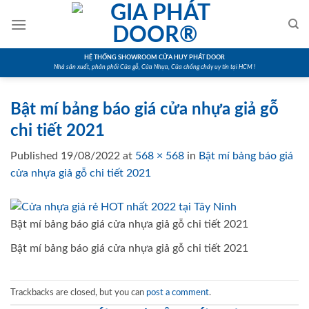
Skip
to
content
HỆ THỐNG SHOWROOM CỬA HUY PHÁT DOOR
Nhà sản xuất, phân phối Cửa gỗ, Cửa Nhựa, Cửa chống cháy uy tín tại HCM !
Bật mí bảng báo giá cửa nhựa giả gỗ
chi tiết 2021
Published
19/08/2022
at
568 × 568
in
Bật mí bảng báo giá
cửa nhựa giả gỗ chi tiết 2021
Bật mí bảng báo giá cửa nhựa giả gỗ chi tiết 2021
Bật mí bảng báo giá cửa nhựa giả gỗ chi tiết 2021
Trackbacks are closed, but you can
post a comment
.